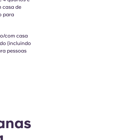
m casa de
o para
do/com casa
do (incluindo
para pessoas
manas
a