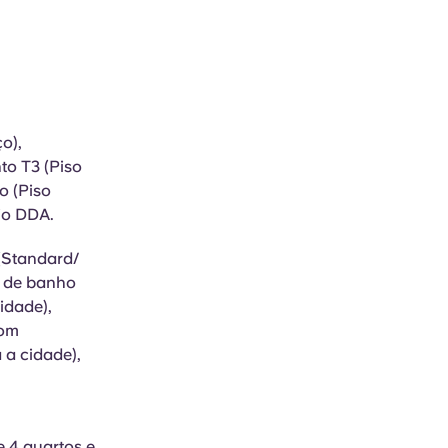
o),
to T3 (Piso
o (Piso
dio DDA.
(Standard/
a de banho
idade),
com
 a cidade),
 4 quartos e