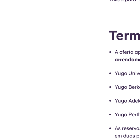
Term
A oferta a
arrendame
Yugo Univ
Yugo Berke
Yugo Adela
Yugo Perth
As reserva
em duas p