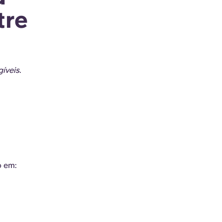
tre
íveis.
o em: