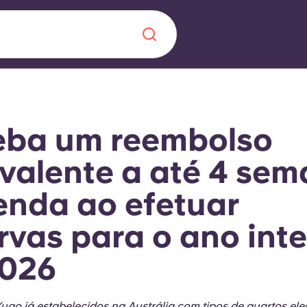
Chinese
Español
Català
eba um reembolso
valente a até 4 se
enda ao efetuar
Sobre nós
 uma nova
rvas para o ano inte
Perguntas frequ
2026
la a inovação, a
Blogue
lunos.
ugo já estabelecidos na Austrália com tipos de quartos eleg