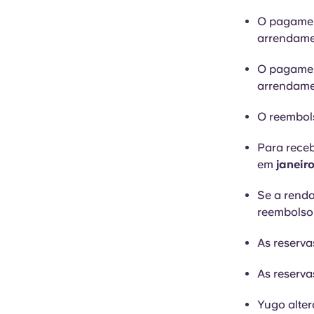
O pagamen
arrendame
O pagamen
arrendame
O reembols
Para receb
em
janeir
Se a renda
reembolso 
As reserva
As reserva
Yugo alte