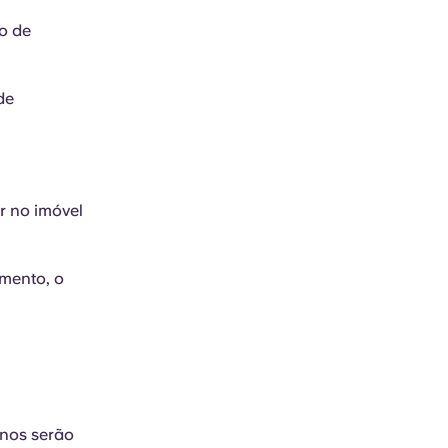
o de
de
r no imóvel
amento, o
unos serão