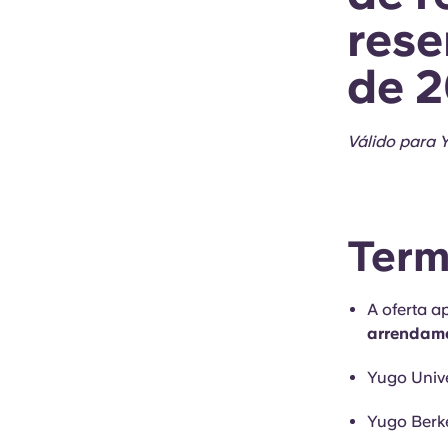
rese
de 
Válido para Y
Term
A oferta a
arrendame
Yugo Univ
Yugo Berke