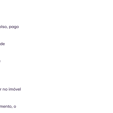
olso, pago
 de
e
r no imóvel
amento, o