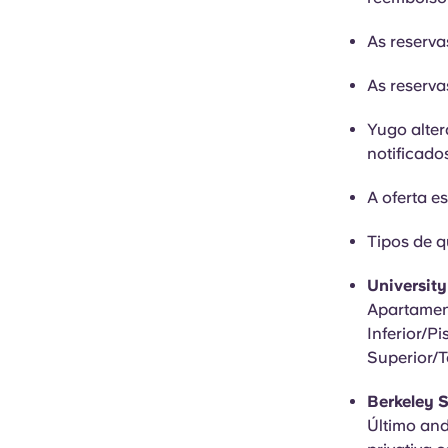
As reserva
As reserva
Yugo alte
notificado
A oferta es
Tipos de q
Universit
Apartament
Inferior/P
Superior/T
Berkeley S
Último and