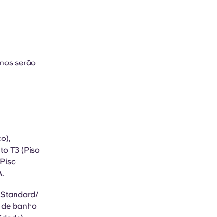
unos serão
o),
to T3 (Piso
/Piso
A.
(Standard/
a de banho