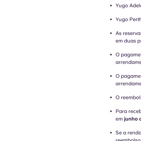
Yugo Adela
Yugo Perth
As reserva
em duas p
O pagamen
arrendame
O pagamen
arrendame
O reembols
Para receb
em
junho 
Se a renda
reembolso 