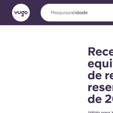
Pesquisar
cidade
English (GB)
English (US)
Sobre
Localizações
Mais
Rec
Portuguese
equi
de r
Yugo VCARB: Impulsionando
rese
era no alojamento estudantil
de 
A parceria pioneira Yugocom a VCARB estimu
ambição e momentos inesquecíveis para os a
Válido para Y