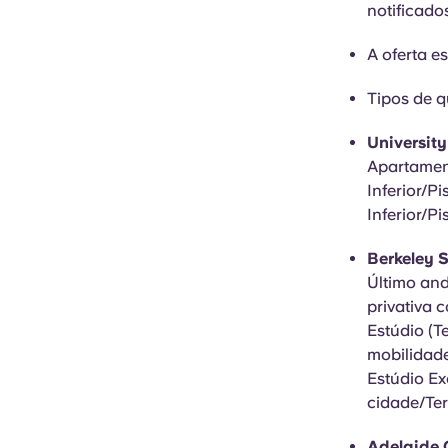
notificado
A oferta es
Tipos de q
Universit
Apartament
Inferior/P
Inferior/P
Berkeley S
Último and
privativa 
Estúdio (T
mobilidade
Estúdio Ex
cidade/Ter
Adelaide C