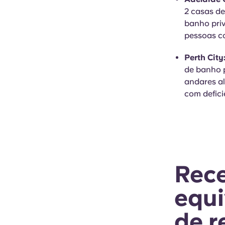
2 casas d
banho priv
pessoas c
Perth City
de banho p
andares al
com defici
Rec
equi
de r