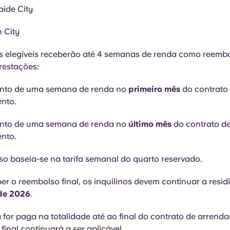
ide City
 City
s elegíveis receberão até 4 semanas de renda como reemb
restações:
to de uma semana de renda no
primeiro mês
do contrato
nto.
to de uma semana de renda no
último mês
do contrato d
nto.
o baseia-se na tarifa semanal do quarto reservado.
er o reembolso final, os inquilinos devem continuar a residi
de 2026
.
 for paga na totalidade até ao final do contrato de arrend
final continuará a ser aplicável.