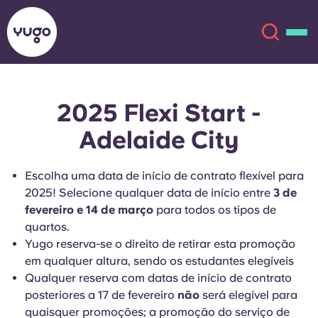
2025 Flexi Start -
Sobre
English (GB)
Adelaide City
English (US)
Localizações
Escolha uma data de início de contrato flexível para
Chinese
Español
2025! Selecione qualquer data de início entre
Mais
3 de
fevereiro e 14 de março
para todos os tipos de
quartos.
Català
Deutsch
Yugo reserva-se o direito de retirar esta promoção
em qualquer altura, sendo os estudantes elegíveis
Italian
French
Qualquer reserva com datas de início de contrato
Conta
Língua
posteriores a 17 de fevereiro
não
será elegível para
Portuguese
quaisquer promoções; a promoção do serviço de