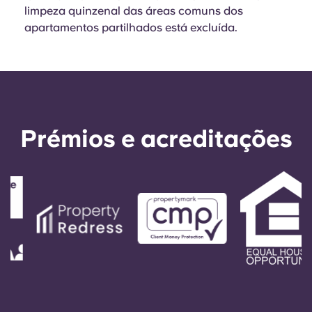
English (GB)
Selecione um país
limpeza quinzenal das áreas comuns dos
Reservar agora
apartamentos partilhados está excluída.
Selecione uma cidade
English (US)
Selecione uma residência
Chinese
Iniciar sessão
Español
Prémios e acreditações
Català
Deutsch
Italian
French