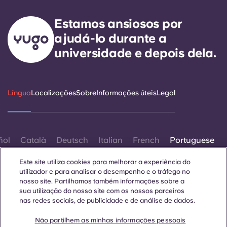
Portuguese
Estamos ansiosos por
ajudá-lo durante a
universidade e depois dela.
Língua
Localizações
Sobre
Informações úteis
Legal
ñol
Català
Deutsch
Italian
French
Portuguese
Este site utiliza cookies para melhorar a experiência do
utilizador e para analisar o desempenho e o tráfego no
nosso site. Partilhamos também informações sobre a
sua utilização do nosso site com os nossos parceiros
nas redes sociais, de publicidade e de análise de dados.
Contactar-nos
Não partilhem as minhas informações pessoais