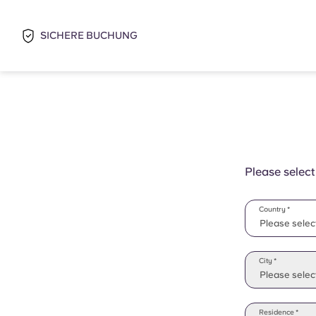
SICHERE BUCHUNG
Please select
Country *
Please selec
Please selec
City *
Please select
Residence *