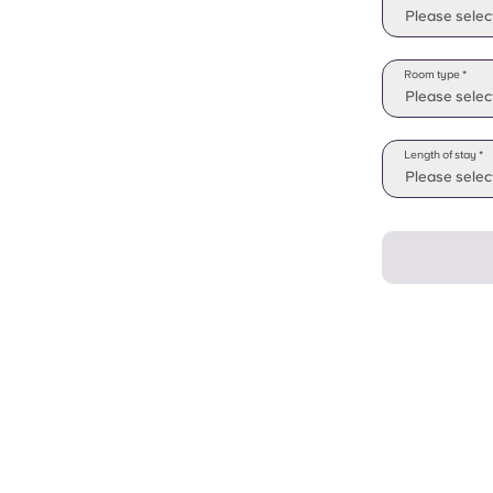
Please selec
Room type *
Please selec
Length of stay *
Please select