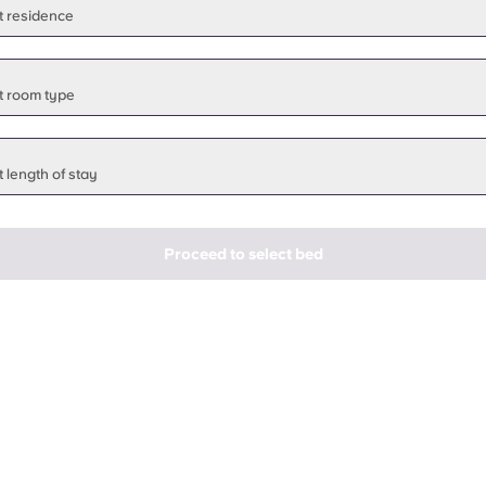
t residence
t room type
 length of stay
Proceed to select bed