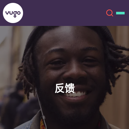
关于我们
English (GB)
English (US)
地点
Chinese
Español
更多
反馈
Català
Deutsch
Italian
French
账户
语言
Portuguese