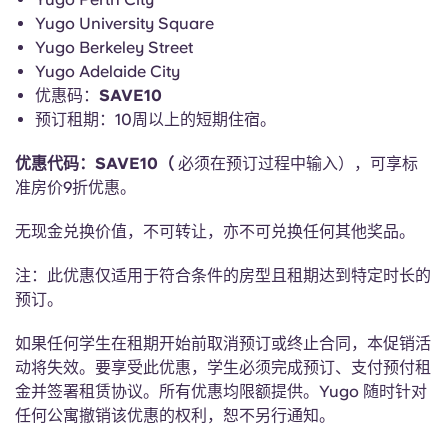
English (GB)
选择一个国家
Yugo University Square
立即预订
Yugo Berkeley Street
选择一个城市
English (US)
Yugo Adelaide City
选择一间公寓
优惠码：
SAVE10
预订租期：10周以上的短期住宿。
Chinese
登录
优惠代码：SAVE10（
必须在预订过程中输入），可享标
Español
准房价9折优惠。
无现金兑换价值，不可转让，亦不可兑换任何其他奖品。
Català
注：此优惠仅适用于符合条件的房型且租期达到特定时长的
Deutsch
预订。
如果任何学生在租期开始前取消预订或终止合同，本促销活
Italian
动将失效。要享受此优惠，学生必须完成预订、支付预付租
金并签署租赁协议。所有优惠均限额提供。Yugo 随时针对
French
任何公寓撤销该优惠的权利，恕不另行通知。