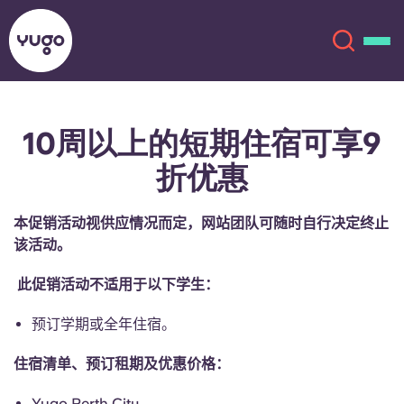
10周以上的短期住宿可享9
关于我们
English (GB)
折优惠
English (US)
地点
本促销活动视供应情况而定，网站团队可随时自行决定终止
Chinese
Español
该活动。
更多
此促销活动不适用于以下学生：
Català
Deutsch
预订学期或全年住宿。
Italian
French
住宿清单、预订租期及优惠价格：
账户
语言
Portuguese
Yugo Perth City