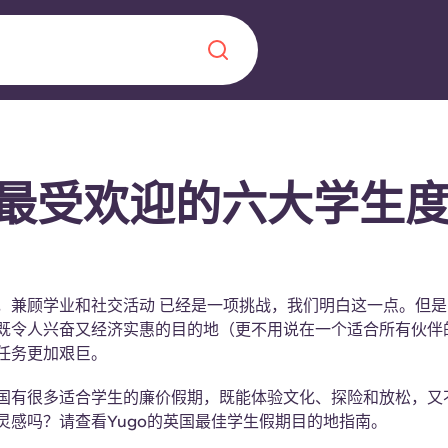
Chinese
Español
Català
最受欢迎的六大学生
关于我们
，兼顾学业和社交活动 已经是一项挑战，我们明白这一点。但
既令人兴奋又经济实惠的目的地（更不用说在一个适合所有伙伴
常见问题解答
，点燃雄心壮志，缔造难
任务更加艰巨。
博客
国有很多适合学生的廉价假期，既能体验文化、探险和放松，又
灵感吗？请查看Yugo的英国最佳学生假期目的地指南。