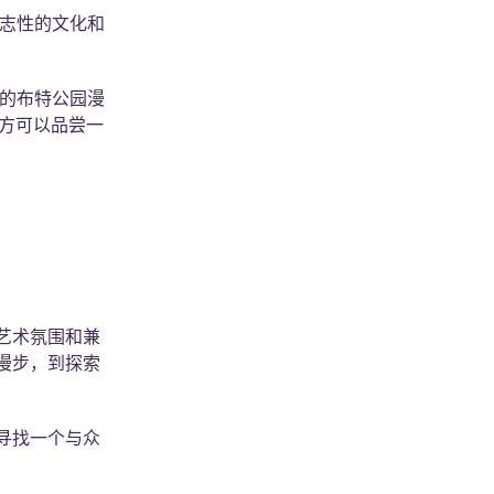
标志性的文化和
久的布特公园漫
多地方可以品尝一
艺术氛围和兼
漫步，到探索
寻找一个与众