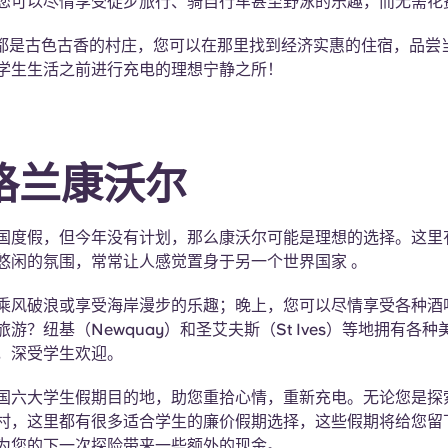
您可以尽情享受徒步旅行、骑自行车甚至野泳的乐趣，而无需花
处都是古色古香的村庄，您可以在那里找到经济实惠的住宿，品尝
学生生活之前进行充电的理想宁静之所！
英格兰康沃尔
国度假，但今年没有计划，那么康沃尔可能是理想的选择。这里
悠闲的氛围，常常让人感觉置身于另一个世界国家 。
乘风破浪或享受海岸漫步的乐趣；晚上，您可以尽情享受各种酒
游？纽基（Newquay）和圣艾夫斯（St Ives）等地拥有各
，深受学生欢迎。
国六大学生假期目的地，助您重拾心情，重新充电。无论您是探
村，这里都有很多适合学生的廉价假期选择，这些假期将给您留
为您的下一次探险带来一些额外的现金。