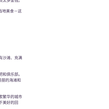
费太多金钱。
当地美食－这
有沙滩、充满
吧和俱乐部。
种美丽的海滩和
索繁华的城市
下美好的回