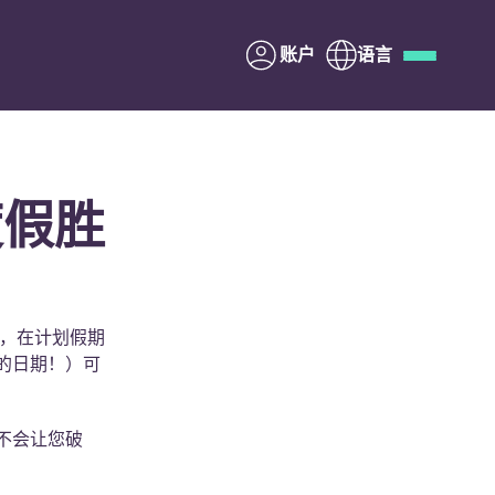
账户
语言
Deutsch
Italian
French
Apply Now
度假胜
与Yugo合作
是，在计划假期
的日期！）可
家长须知
联系我们
不会让您破