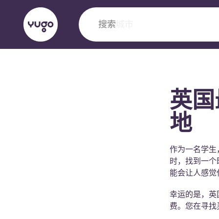
搜索
城市
English (GB)
English (US)
关于我们
地点
更多
英国
Portuguese
地
Yugo VCARB：引领公寓新时代
作为一名学生
时，找到一个
Yugo与VCARB的开创性合作，激发创新精神
能会让人感觉
忘的学子时光。
幸运的是，英
费。您在寻找