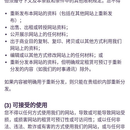
但须遵守下文及本条款和条件中的其他限制规定。您不得
English (GB)
选择一个国家
立即预订
重新发布本网站的资料（包括在其他网站上重新发
选择一个城市
English (US)
布）；
出售、出租或转授网站资料；
选择一间公寓
公开展示网站上的任何材料；
Chinese
出于商业目的复制、复印、拷贝或以其他方式利用我们
登录
网站上的资料；
Español
编辑或以其他方式修改网站上的任何材料；或
重新分发本网站的资料，但明确规定租赁可预订于重新
Català
分发的内容（如我们的时事通讯）除外。
如果内容被明确用于重新分发，则只能在贵组织内部重新分
Deutsch
发。
Italian
(3) 可接受的使用
您不得以任何方式使用我们的网站，导致或可能导致网站受
French
损，或损害网站的租赁可预订性或可访问性；或以任何非
法、违法、欺诈或有害的方式使用我们的网站，或与任何非