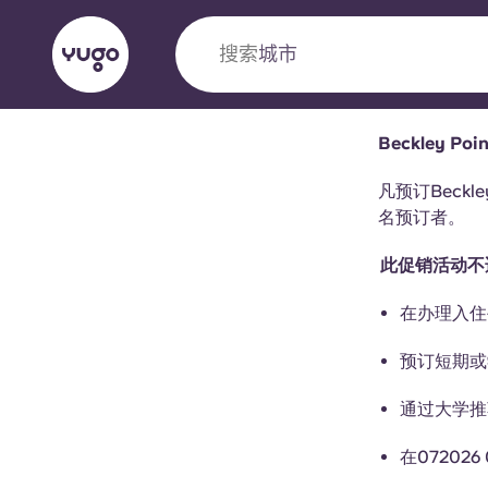
搜索
城市
Beckley Po
English (GB)
English (US)
关于我们
地点
更多
凡预订Beck
名预订者。
Portuguese
此促销活动不
在办理入
Yugo VCARB：引领公寓新时代
预订短期或
Yugo与VCARB的开创性合作，激发创新精神
忘的学子时光。
通过大学
在07202