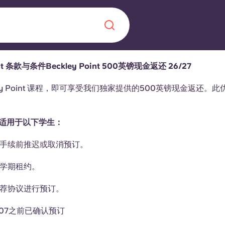
int 条款与条件Beckley Point 500英镑现金返还 26/27
Chinese
Español
Català
ley Point 课程，即可享受我们独家提供的500英镑现金返还。此
适用于以下学生：
住手续前推迟或取消预订。
关于我们
学期租约。
常见问题解答
，点燃雄心壮志，缔造难
推荐协议进行预订。
博客
6 07之前已确认预订