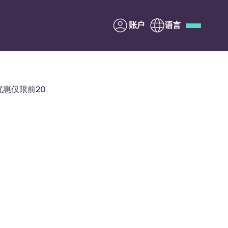
账户
语言
Deutsch
Italian
French
Apply Now
优惠仅限前20
与Yugo合作
家长须知
联系我们