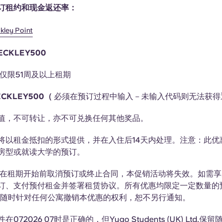
订租约和现金返还率：
ey Point
ECKLEY500
仅限51周及以上租期
CKLEY500（
必须在预订过程中输入－未输入代码则无法获得
值，不可转让，亦不可兑换任何其他奖品。
将以租金抵扣的形式提供，并在入住后14天内处理。注意：此优
房型或就读大学的预订。
在租期开始前取消预订或终止合同，本促销活动将失效。如需享
订、支付预付租金并签署租赁协议。所有优惠均限定一定数量的预
d. 保留随时针对任何公寓撤销本优惠的权利，恕不另行通知。
072026 07时是正确的，但Yugo Students (UK) Ltd.