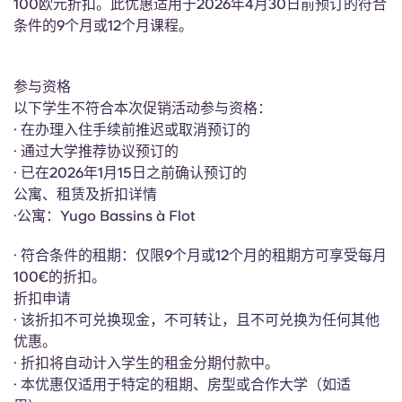
100欧元折扣。此优惠适用于2026年4月30日前预订的符合
English (GB)
选择一个国家
立即预订
条件的9个月或12个月课程。
选择一个城市
English (US)
选择一间公寓
参与资格
以下学生不符合本次促销活动参与资格：
Chinese
· 在办理入住手续前推迟或取消预订的
登录
· 通过大学推荐协议预订的
Español
· 已在2026年1月15日之前确认预订的
公寓、租赁及折扣详情
Català
·公寓：Yugo Bassins à Flot
· 符合条件的租期：仅限9个月或12个月的租期方可享受每月
Deutsch
100€的折扣。
折扣申请
Italian
· 该折扣不可兑换现金，不可转让，且不可兑换为任何其他
优惠。
French
· 折扣将自动计入学生的租金分期付款中。
· 本优惠仅适用于特定的租期、房型或合作大学（如适