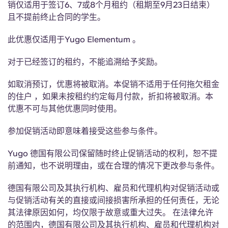
销仅适用于签订6、7或8个月租约（租期至9月23日结束）
English (GB)
选择一个国家
立即预订
且不提前终止合同的学生。
选择一个城市
English (US)
此优惠仅适用于Yugo Elementum 。
选择一间公寓
对于已经签订的租约，不能追溯给予奖励。
Chinese
登录
如取消预订，优惠将被取消。本促销不适用于任何拖欠租金
Español
的住户 ，如果未按租约约定每月付款，折扣将被取消。本
优惠不可与其他优惠同时使用。
Català
参加促销活动即意味着接受这些参与条件。
Deutsch
Yugo 德国有限公司保留随时终止促销活动的权利，恕不提
前通知，也不说明理由，或在合理的情况下更改参与条件。
Italian
德国有限公司及其执行机构、雇员和代理机构对促销活动或
与促销活动有关的直接或间接损害所承担的任何责任，无论
French
其法律原因如何，均仅限于故意或重大过失。 在法律允许
的范围内，德国有限公司及其执行机构、雇员和代理机构对