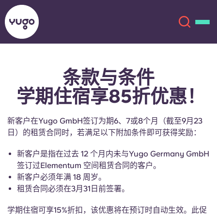
条款与条件
关于我们
English (GB)
学期住宿享85折优惠！
English (US)
地点
新客户在Yugo GmbH签订为期6、7或8个月（截至9月23
Chinese
Español
更多
日）的租赁合同时，若满足以下附加条件即可获得奖励：
新客户是指在过去 12 个月内未与Yugo Germany GmbH
Català
Deutsch
签订过Elementum 空间租赁合同的客户。
新客户必须年满 18 周岁。
Italian
French
租赁合同必须在3月31日前签署。
账户
语言
Portuguese
学期住宿可享15%折扣，该优惠将在预订时自动生效。此促