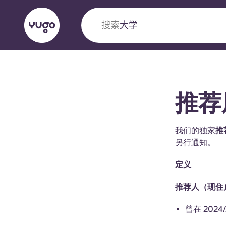
搜索
大学
English (GB)
English (US)
关于我们
地点
更多
推荐
Portuguese
我们的独家
推
另行通知。
Yugo VCARB：引领公寓新时代
定义
Yugo与VCARB的开创性合作，激发创新精神
推荐人（现住户
忘的学子时光。
曾在 202