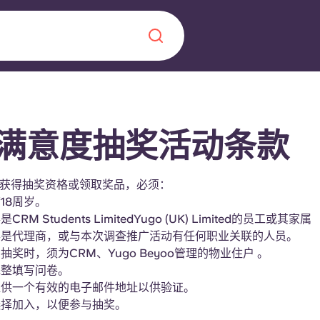
Chinese
Español
Català
满意度抽奖活动条款
获得抽奖资格或领取奖品，必须：
18周岁。
关于我们
CRM Students LimitedYugo (UK) Limited的员工或其家属
得是代理商，或与本次调查推广活动有任何职业关联的人员。
常见问题解答
，点燃雄心壮志，缔造难
抽奖时，须为CRM、Yugo Beyoo管理的物业住户 。
完整填写问卷。
博客
提供一个有效的电子邮件地址以供验证。
选择加入，以便参与抽奖。