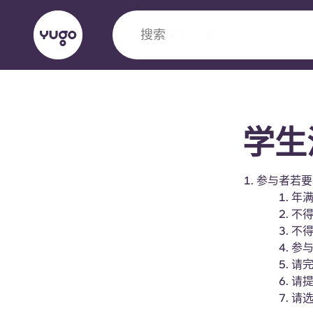
搜索
城市
English (GB)
English (US)
关于我们
地点
更多
学生
Portuguese
参与者若要
年满
Yugo VCARB：引领公寓新时代
不得是
不
Yugo与VCARB的开创性合作，激发创新精神
参与
忘的学子时光。
请
请
请