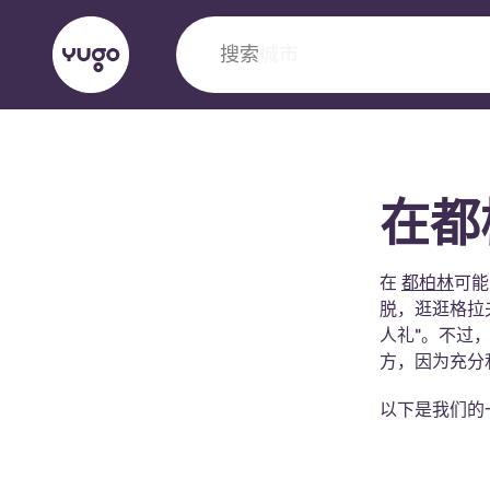
搜索
城市
English (GB)
English (US)
关于我们
地点
更多
在都
Portuguese
在
都柏林
可能
脱，逛逛格拉夫
Yugo VCARB：引领公寓新时代
人礼"。不过
方，因为充分
Yugo与VCARB的开创性合作，激发创新精神
以下是我们的
忘的学子时光。