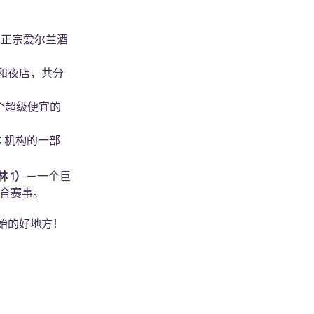
的正宗爱尔兰酒
和夜店，共分
个超级便宜的
 机构的一部
柏林
1
）
－一个巨
育赛事。
始的好地方！