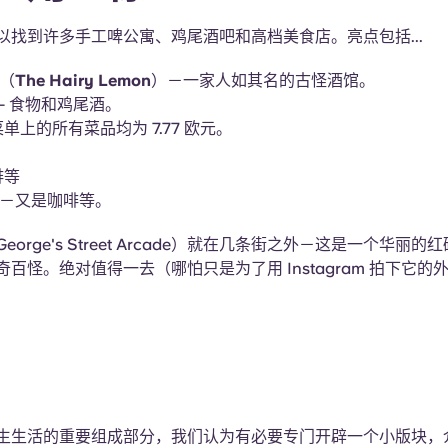
以找到许多手工啤公寓、鸡尾酒吧和高档美食店。亮点包括...
（
The Hairy Lemon
）－一家人如其名的古怪酒馆。
- 食物和鸡尾酒。
单上的所有菜品均为 7.77 欧元。
啡等
－又是咖啡等。
orge's Street Arcade）就在几条街之外－这是一个华丽的
百怪。绝对值得一去（哪怕只是为了用 Instagram 拍下它的外观..
生生活的重要组成部分，我们认为有必要专门开辟一个小版块，