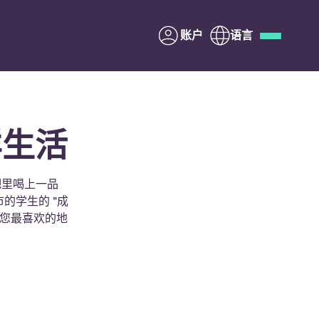
账户
语言
Deutsch
Italian
French
Apply Now
样生活
吧里喝上一品
市的学生的 "成
与Yugo合作
出您最喜欢的地
家长须知
联系我们