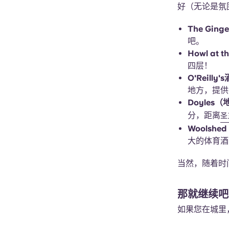
好（无论是氛
The Ging
吧。
Howl at t
四层！
O'Reill
地方，提供
Doyles（
分，距离
圣
Woolshed 
大的体育酒
当然，随着时
那就继续吧
如果您在城里