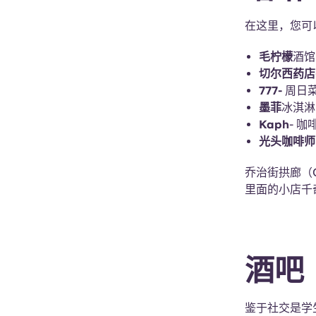
在这里，您可
毛柠檬
酒馆
切尔西药店
777-
周日菜
墨菲
冰淇淋
Kaph
- 咖
光头咖啡师
乔治街拱廊（Ge
里面的小店千奇
酒吧
鉴于社交是学