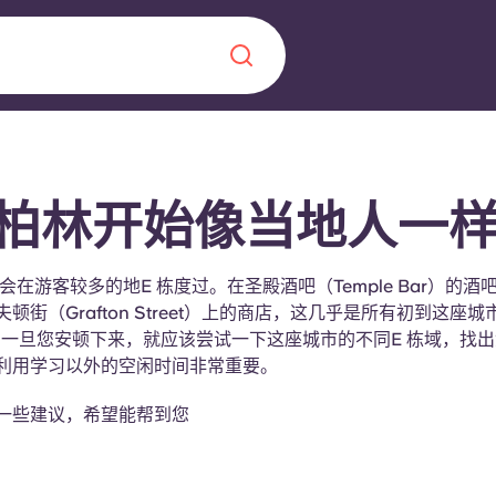
Chinese
Español
Català
柏林开始像当地人一
会在游客较多的地E 栋度过。在圣殿酒吧（Temple Bar）的酒
顿街（Grafton Street）上的商店，这几乎是所有初到这座城
关于我们
，一旦您安顿下来，就应该尝试一下这座城市的不同E 栋域，找
利用学习以外的空闲时间非常重要。
常见问题解答
，点燃雄心壮志，缔造难
一些建议，希望能帮到您
博客