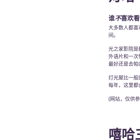
谁
不
喜欢看
大多数人都喜
间。
光之家影院是
外语片和一次性
最好还是去帕
灯光屋比一般
每年，这里都
(网站，仅供
嘻哈