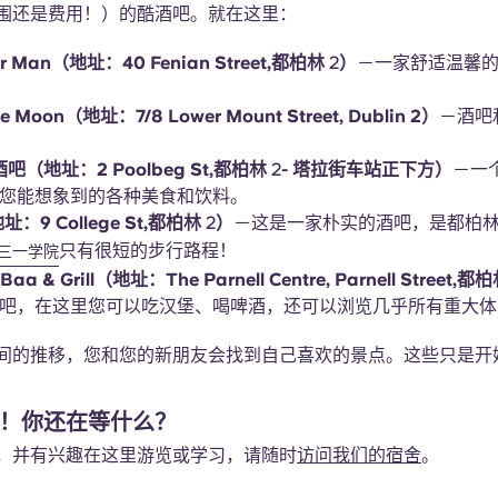
围还是费用！）的酷酒吧。就在这里：
er Man（地址：40 Fenian Street,都柏林
2
）
－一家舒适温馨
he Moon（地址：7/8 Lower Mount Street, Dublin 2）
－酒吧
y's酒吧（地址：2 Poolbeg St,都柏林
2
- 塔拉街车站正下方）
－一
您能想象到的各种美食和饮料。
地址：9 College St,都柏林
2
）
－这是一家朴实的酒吧，是都柏林
只有很短的步行路程！
三一学院
Baa & Grill（地址：The Parnell Centre, Parnell Street,都
吧，在这里您可以吃汉堡、喝啤酒，还可以浏览几乎所有重大体
间的推移，您和您的新朋友会找到自己喜欢的景点。这些只是开
！你还在等什么？
，并有兴趣在这里游览或学习，请随时
访问我们的宿舍
。