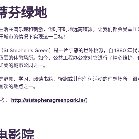
蒂芬绿地
生活充满乐趣和刺激，但时不时地远离喧嚣，让我们都会受益匪
开城市的情况下实现这一目标！
t Stephen's Green）是一片宁静的世外桃源，自 1880 
亟需的休憩场所。如今，公共工程办公室对它进行了精心维护，
优美的城市公园之一。
是野餐、学习、阅读书籍、慢跑或其他任何活动的理想场所，很
喜欢的地点之一。
参考：
http://ststephensgreenpark.ie/
)
电影院