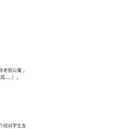
红砖老街公寓 ，
....）。
介绍对学生友