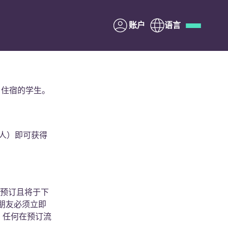
账户
语言
Deutsch
Italian
French
Apply Now
o 住宿的学生。
荐人）即可获得
与Yugo合作
家长须知
认预订且将于下
联系我们
的朋友必须立即
息，任何在预订流