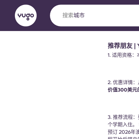
搜索
推荐朋友 | 
English (GB)
English (US)
关于我们
地点
更多
1. 适用资格
Portuguese
2. 优惠详情
价值300
美元的
Yugo VCARB：引领公寓新时代
Yugo与VCARB的开创性合作，激发创新精神
忘的学子时光。
3. 推荐流程
个学期入住。
预订 2026