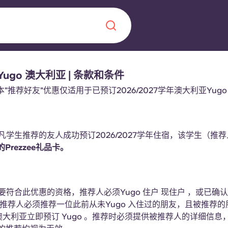
Yugo 澳大利亚 | 条款和条件
Chinese
Español
Català
：本"推荐好友"优惠仅适用于已预订2026/2027学年澳大利亚Yug
：凡学生推荐的友人成功预订2026/2027学年住宿，该学生（推
Prezzee礼品卡。
关于我们
常见问题解答
，点燃雄心壮志，缔造难
：要符合此优惠的资格，推荐人必须Yugo 住户 现住户 ，或已确
博客
 推荐人必须推荐一位此前从未Yugo 入住过的朋友，且被推荐
年澳大利亚立即预订 Yugo 。推荐时必须提供被推荐人的详细信