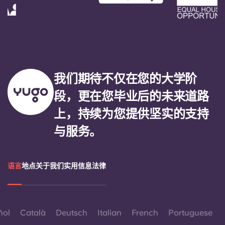
我们期待不仅在您的大学阶
段，更在您毕业后的未来道路
上，持续为您提供坚实的支持
与服务。
语言
地点
关于我们
实用信息
法律
ñol
Català
Deutsch
Italian
French
Portuguese