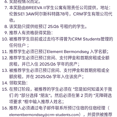
奖励视情况而定。
English (GB)
选择一个国家
立即预订
本奖励由BREEVA II学生公寓有限责任公司提供，地址：
选择一个城市
伦敦SE1 3AW阿尔斯科特路78号，CRM学生有限公司代
English (US)
收。
选择一间公寓
该奖励只提供给预订 25/26 号租约的学生。
Chinese
推荐人有资格获得奖励：
登录
被推荐学生目前或过去均不得曾为CRM Students管理的
任何住户 ；
Español
推荐学生必须已预订Element Bermondsey 入学名额；
推荐学生必须已预订房间、支付押金和首期房租或全额
Català
房租，并已入住 2025/26 学年的房产；
被推荐学生必须已预订房间、支付押金和首期房租或全
Deutsch
额房租，并在 2025/26 学年入住该房产；
领取奖励：
在预订阶段，被推荐的学生必须在 "您是如何知道关于我
Italian
们 的 "部分选择 "朋友"。然后必须在第 2 页的 "无障碍选
项要求 "框中输入推荐人姓名；
French
推荐人必须通过电子邮件联系所预订住宿的住宿经理（
），并提供被推荐
elementbermondsey@crm-students.com