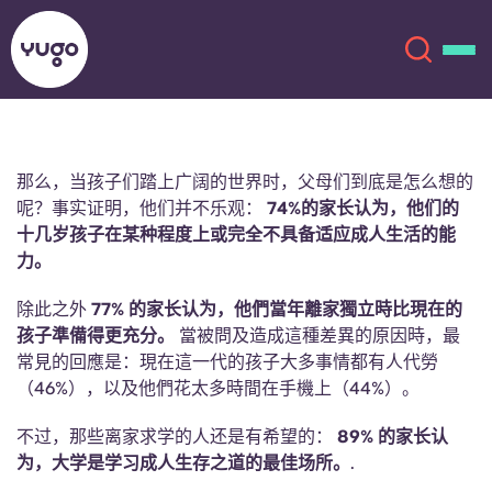
关于我们
English (GB)
那么，当孩子们踏上广阔的世界时，父母们到底是怎么想的
呢？事实证明，他们并不乐观：
74%的家长认为，他们的
English (US)
十几岁孩子在某种程度上或完全不具备适应成人生活的能
地点
力。
Chinese
Español
更多
除此之外
77% 的家长认为，他們當年離家獨立時比現在的
孩子準備得更充分。
當被問及造成這種差異的原因時，最
Català
Deutsch
常見的回應是：現在這一代的孩子大多事情都有人代勞
（46%），以及他們花太多時間在手機上（44%）。
Italian
French
不过，那些离家求学的人还是有希望的：
89% 的家长认
账户
语言
为，大学是学习成人生存之道的最佳场所。
.
Portuguese