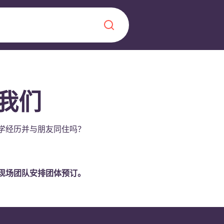
Chinese
Español
Català
我们
学经历并与朋友同住吗？
关于我们
！
现场团队安排团体预订。
常见问题解答
，点燃雄心壮志，缔造难
博客