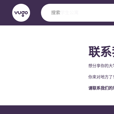
搜索
城市
English (GB)
English (US)
关于我们
地点
更多
联系
Portuguese
想分享你的大
你来对地方了
Yugo VCARB：引领公寓新时代
请联系我们的
Yugo与VCARB的开创性合作，激发创新精神
忘的学子时光。