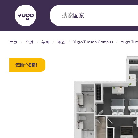
搜索
国家
Yugo Tucson Campus
Yugo Tu
主页
全球
美国
图森
English (GB)
English (US)
关于我们
地点
更多
Portuguese
仅剩1个名额！
Yugo VCARB：引领公寓新时代
Yugo与VCARB的开创性合作，激发创新精神
忘的学子时光。