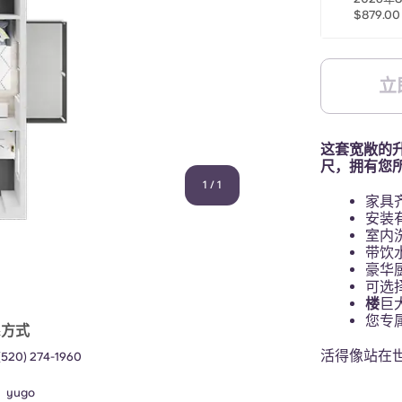
$879.00
立
这套宽敞的升
尺，拥有您
1
/
1
家具
安装
室内
带饮
豪华
可选
楼
巨
您专
系方式
活得像站在
(520) 274-1960
：
yugo