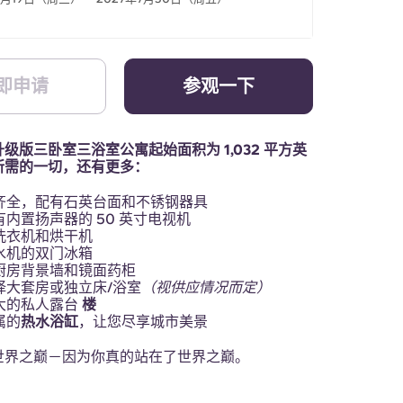
即申请
参观一下
级版三卧室三浴室公寓起始面积为 1,032 平方英
所需的一切，还有更多：
齐全，配有石英台面和不锈钢器具
有内置扬声器的 50 英寸电视机
洗衣机和烘干机
水机的双门冰箱
厨房背景墙和镜面药柜
择大套房或独立床/浴室
（视供应情况而定）
大的私人露台
楼
属的
热水浴缸
，让您尽享城市美景
世界之巅－因为你真的站在了世界之巅。