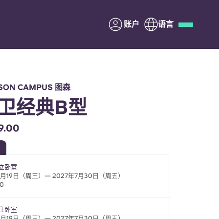
账户
语言
Deutsch
Italian
French
Apply Now
SON CAMPUS 图森
3卫经典B型
.00
与Yugo合作
独立卧室
家长须知
8月19日（周三）— 2027年7月30日（周五）
00
联系我们
合住卧室
8月19日（周三）— 2027年7月30日（周五）