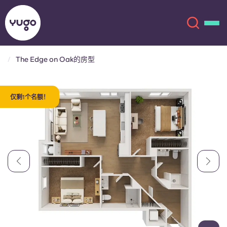
The Edge on Oak的房型
关于我们
English (GB)
仅剩1个名额！
English (US)
地点
Chinese
Español
更多
Català
Deutsch
Italian
French
账户
语言
Portuguese