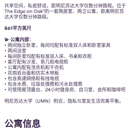
Portuguese
共享空间，私密舒适，距明尼苏达大学仅数分钟路程。位于
The Edge on Oak”的一套两居室、两卫公寓，距离明尼苏
达大学仅数分钟路程。
861平方英尺
💫 公寓内部：
• 两间独立卧室，每间均配有标准双人床和卧室家具
• 两间浴室
• 每间卧室均配有标准双人床、书桌和衣柜
• 客厅配有沙发、茶几和电视柜
• 公寓内配有洗衣机和干衣机
• 花岗岩台面和仿实木地板
• 包含高速网络和有线电视
• 包含水费、垃圾处理费和污水处理费
• 可使用屋顶露台、24小时健身房、自习室、会所和咖啡吧
明尼苏达大学（UMN）附近，隐私与室友生活完美平衡。
公寓信息