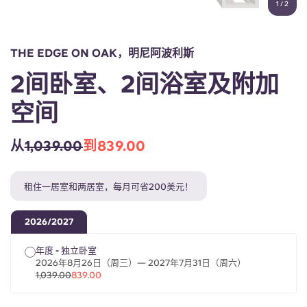
1
/
2
English (GB)
选择一个国家
立即预订
选择一个城市
English (US)
THE EDGE ON OAK，明尼阿波利斯
选择一间公寓
2间卧室、2间浴室及附加
Chinese
登录
空间
Español
从
1,039.00
到839.00
Català
租住一居室和两居室，每月可省200美元！
Deutsch
2026/2027
Italian
年度 - 独立卧室
2026年8月26日（周三）— 2027年7月31日（周六）
French
1,039.00
839.00