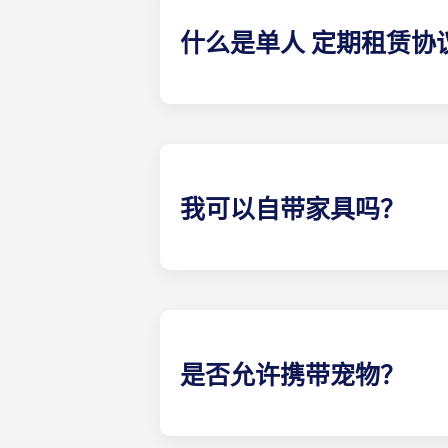
什么是单人 定期租赁协
单人 租赁协议意味着家长和学生都可
区域由所有室友共同负责（如客厅、
费用。这笔费用分 12 期支付，非常方
我可以自带家具吗？
我们的大多数公寓都配备家具，但具
具，例如沙发、椅子和茶几。入住前
是否允许携带宠物？
是的，我们欢迎宠物入住！如果您计