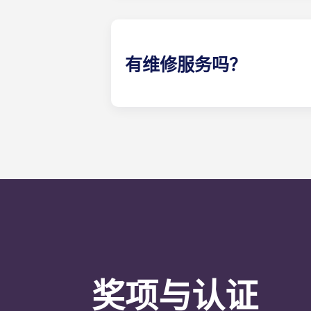
有维修服务吗？
非紧急维修请求可随时通过您的Yug
公室电话：可获得 24 小时紧急维
言。我们的明确目标是在 24 小时内
奖项与认证