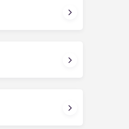
般的联合租约那样对整个公寓负责。公共
定日期结束的租赁协议，只需支付一次
和书桌。大多数公寓还配有基本客厅家