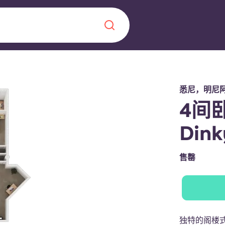
Chinese
Español
Català
悉尼，明尼
4间
Dink
关于我们
售罄
常见问题解答
，点燃雄心壮志，缔造难
博客
独特的阁楼