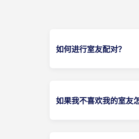
如何进行室友配对？
我们将尽力为您匹配符合您需求的室
为您配对最合适的室友。我们的社交
如果我不喜欢我的室友
​如果您签订的是单人 租赁合同，我
队 我们将协助探索可能的解决方案
害或诉讼，我们概不承担任何责任。