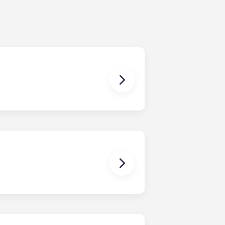
将审核您的回复，并根据您选择的资料
足。如果确实发生冲突，请联系当地团
相关或由此产生的任何性质的索赔、损