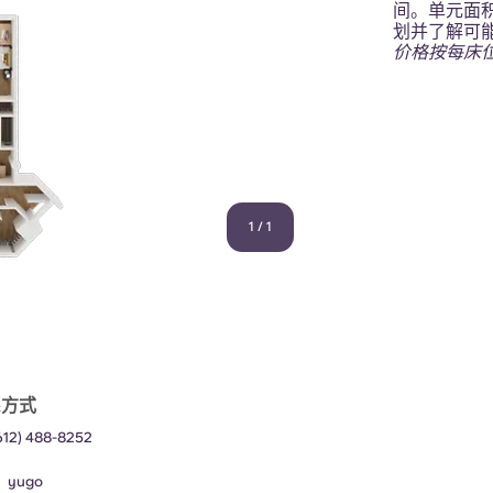
间。单元面积：
划并了解可能提
价格按每床
1
/
1
系方式
612) 488-8252
：
yugo