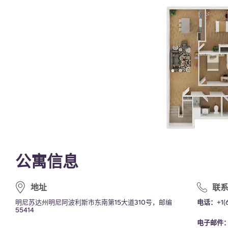
公寓信息
地址
联
明尼苏达州明尼阿波利斯市东南第15大道310号，邮编
电话：
+1
(
55414
电子邮件