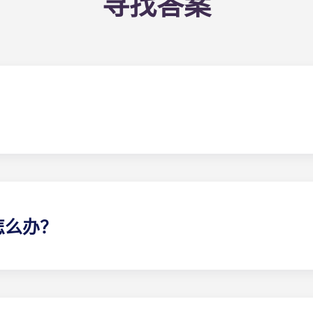
寻找答案
友。室友配对表是申请流程的一部分。填写完表格后，租赁专家
媒体也是与潜在室友联系的好方法！
怎么办？
们确实可以协助您寻找室友。但我们无法保证所有偏好都能得到满
。不过，对于因潜在或已选定的室友之间发生的纠纷而引起、与之