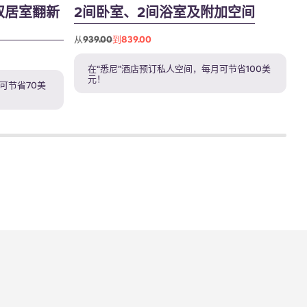
 双居室翻新
2间卧室、2间浴室及附加空间
从
939.00
到839.00
从
在“悉尼”酒店预订私人空间，每月可节省100美
元！
可节省70美