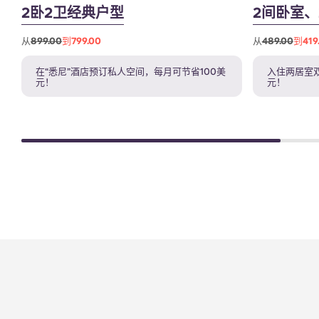
2卧2卫经典户型
2间卧室
从
899.00
到799.00
从
489.00
到419
在“悉尼”酒店预订私人空间，每月可节省100美
入住两居室
元！
元！