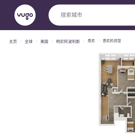
搜索
城市
悉尼
悉尼的房型
主页
全球
美国
明尼阿波利斯
English (GB)
English (US)
关于我们
地点
更多
Portuguese
Yugo VCARB：引领公寓新时代
Yugo与VCARB的开创性合作，激发创新精神
忘的学子时光。