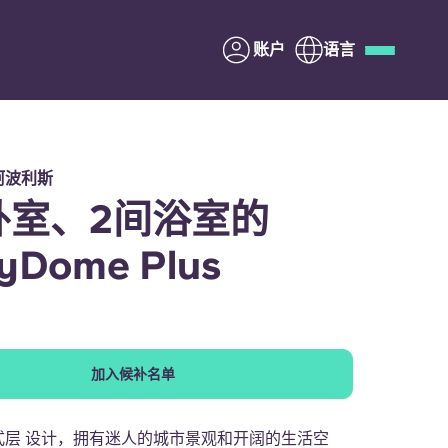
账户
语言
Deutsch
Italian
French
Apply Now
阿波利斯
卧室、2间浴室的
yDome Plus
与Yugo合作
家长须知
加入候补名单
联系我们
式层 设计，拥有迷人的城市景观和开阔的生活空