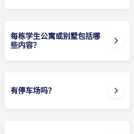
我们位于肯特州立大学附近的公寓地处黄金地段。学
生步行、骑行或驾车数分钟即可抵达校园，让上课通
勤变得轻松惬意。更便利的是，公寓楼前设有肯特州
立大学校车站，居民可轻松搭乘校车直达校园。
每栋学生公寓或别墅包括哪
些内容？
我们的学生公寓配备了猫头鹰在课堂内外取得成功所
需的一切。每个单元都配备了一流的设施，包括不锈
钢家电、石英台面、硬木地板、更新的厨房、室内洗
衣机和烘干机、每个房间的私人浴室和充足的储物空
间。
有停车场吗？
是的！肯尼索的Yugo Pavilion 有一个大型停车场，
整个社区的别墅前都有地面停车场！