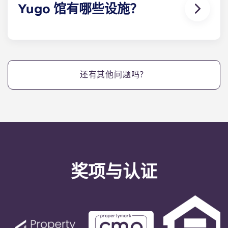
Yugo 馆有哪些设施？
在Yugo Pavilion，我们拥有众多专为学习和娱乐而设
计的社区设施。我们的设施包括一个带海滩入口和太
阳架的度假式游泳池、肯尼索市场上唯一的巨型电
视、最先进的健身中心、私人和集体自习室、社区户
还有其他问题吗？
外火炉 和烧烤区、会所和游戏室等顶级设施。
奖项与认证