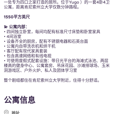
一处专为四口之家打造的居所。位于Yugo ）的一套4卧4卫
Portuguese
公寓，距离肯尼索州立大学仅数分钟路程。
1550平方英尺
💫 公寓内部：
• 四间独立卧室，每间均配有标准尺寸床垫和卧室家具
• 4间浴室
• 设备齐全的厨房，配有不锈钢电器和石英台面
• 公寓内自带洗衣机和烘干机
• 客厅配有现代家具套装
• 包含高速网络和有线电视
• 可使用度假式配套设施：带日光平台的海滩式泳池、两层
楼高的健身中心、公寓套房、吊床花园、沙滩排球场、玉米
洞游戏区、户外火炉、私人及团体学习室
整个剧组都住在肯尼索州立大学附近，住得十分舒适。
公寓信息
地址