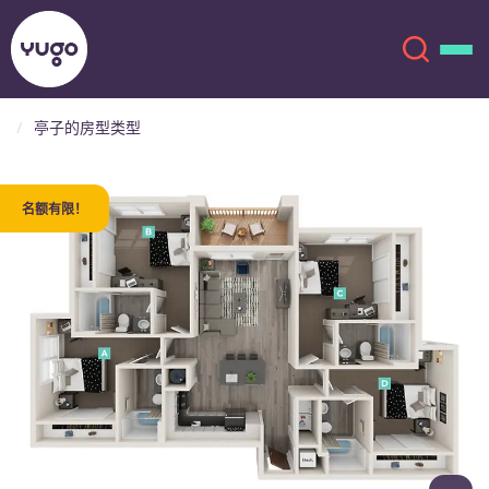
亭子的房型类型
关于我们
English (GB)
名额有限！
English (US)
地点
Chinese
Español
更多
Català
Deutsch
Italian
French
账户
语言
Portuguese