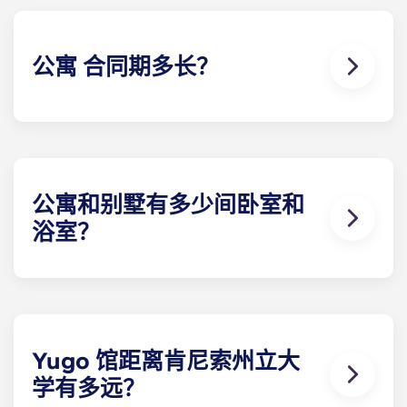
申请表。有问题？请随时联系我们。
公寓 合同期多长？
我们的公寓 合同与肯尼索州立大学的校历一致，从 8
月到次年 7 月，为期 12 个月。
公寓和别墅有多少间卧室和
浴室？
我们提供各种不同的楼 计划，让猫头鹰们住在他们最
有归属感的地方。每栋学生公寓或别墅都配有私人浴
室，但浴室的具体数量取决于所选的楼 计划。
Yugo 馆距离肯尼索州立大
学有多远？