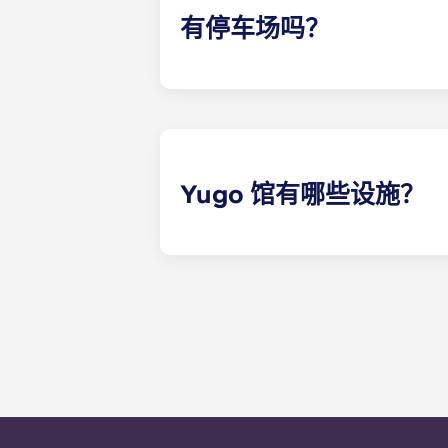
有停车场吗？
是的！肯尼索的Yugo Pavilio
Yugo 馆有哪些设施？
在Yugo Pavilion，我们拥
场上唯一的巨型电视、最先进的健身