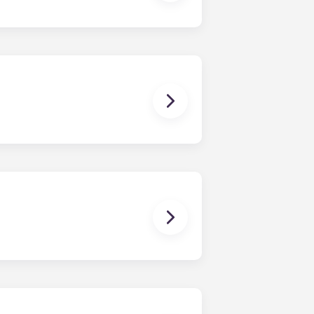
人浴室，但浴室的具体数量取决于所选
课通勤变得轻松惬意。更便利的是，公
不锈钢家电、石英台面、硬木地板、更