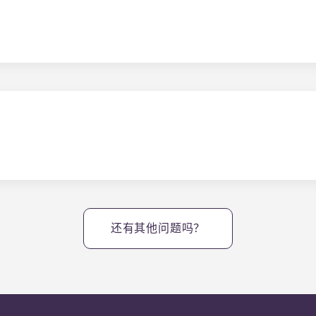
n 有一个大型停车场，整个社区的别墅前都有地面停车场！
有众多专为学习和娱乐而设计的社区设施。我们的设施包括一个带海滩
中心、私人和集体自习室、社区户外火炉 和烧烤区、会所和游戏
还有其他问题吗？