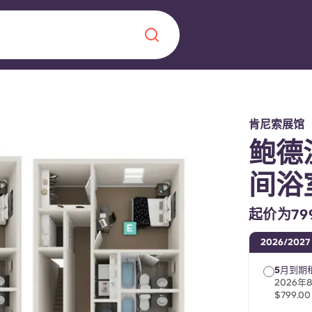
Chinese
Español
Català
肯尼索展馆
鲍德
间浴
关于我们
起价为799
常见问题解答
2026/2027
，点燃雄心壮志，缔造难
5月到期租
博客
2026年
$799.00