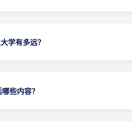
头鹰们住在他们最有归属感的地方。每栋学生公寓或别墅都配有私
立大学有多远？
处黄金地段。学生步行、骑行或驾车数分钟即可抵达校园，让上
民可轻松搭乘校车直达校园。
括哪些内容？
内外取得成功所需的一切。每个单元都配备了一流的设施，包括
个房间的私人浴室和充足的储物空间。