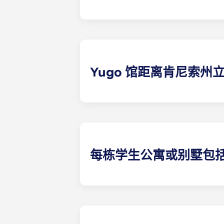
我们提供各种不同的楼 计划，让猫
的楼 计划。
Yugo 馆距离肯尼索州
我们位于肯特州立大学附近的公寓地
寓楼前设有肯特州立大学校车站，居
每栋学生公寓或别墅包
我们的学生公寓配备了猫头鹰在课堂
新的厨房、室内洗衣机和烘干机、每