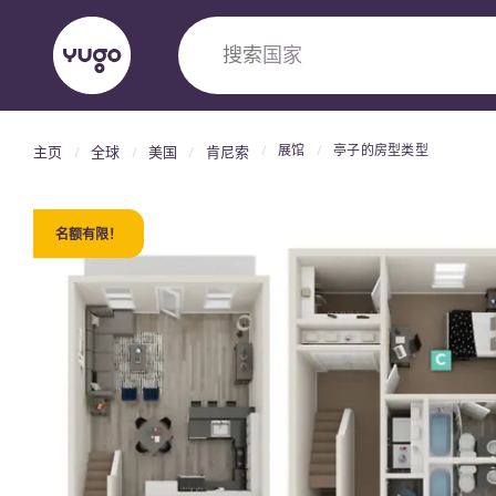
搜索
大学
展馆
亭子的房型类型
主页
全球
美国
肯尼索
English (GB)
English (US)
关于我们
地点
更多
Portuguese
名额有限！
Yugo VCARB：引领公寓新时代
Yugo与VCARB的开创性合作，激发创新精神
忘的学子时光。