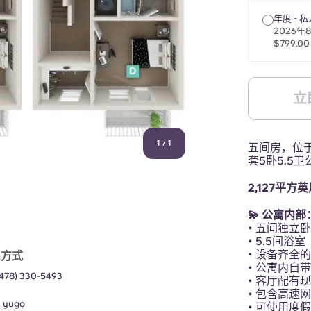
年度 - 私
2026年
$799.00
立
1
/
1
五间房，位于
套5卧5.5
2,127平方
💫 公寓内部
• 五间独立
• 5.5间浴室
• 设备齐全
系方式
• 公寓内自
(478) 330-5493
• 客厅配有
• 包含高速
：
yugo
• 可使用