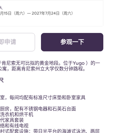
人
8月15日（周六）— 2027年7月24日（周六）
即申请
参观一下
肯尼索无可比拟的黄金地段。位于Yugo ）的一
卫公寓，距离肯尼索州立大学仅数分钟路程。
英尺
：
卧室，每间均配有标准尺寸床垫和卧室家具
的厨房，配有不锈钢电器和石英石台面
带洗衣机和烘干机
现代家具套装
网络和有线电视
度假村式配套设施：带日光平台的海滩式泳池、两层