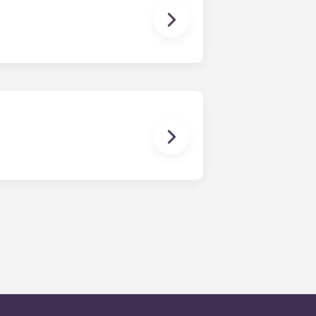
入口和太阳架的度假式游泳池、肯尼索市
室等顶级设施。