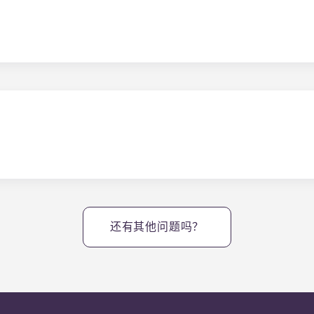
n 有一个大型停车场，整个社区的别墅前都有地面停车场！
有众多专为学习和娱乐而设计的社区设施。我们的设施包括一个带海滩
中心、私人和集体自习室、社区户外火炉 和烧烤区、会所和游戏
还有其他问题吗？