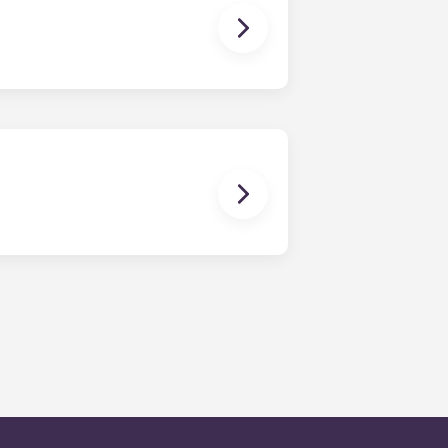
入口和太阳架的度假式游泳池、肯尼索市
室等顶级设施。