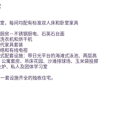
尺
：
卧室，每间均配有标准双人床和卧室家具
的厨房－不锈钢厨电、石英石台面
有洗衣机和烘干机
现代家具套装
网络和有线电视
度假式配套设施：带日光平台的海滩式泳池、两层高
、公寓套房、吊床花园、沙滩排球场、玉米袋投掷
火炉、私人及团体学习室
 的一套设施齐全的独栋住宅。