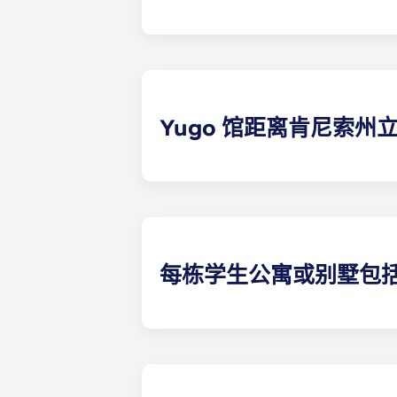
我们提供各种不同的楼 计划，让猫
的楼 计划。
Yugo 馆距离肯尼索州
我们位于肯特州立大学附近的公寓地
寓楼前设有肯特州立大学校车站，居
每栋学生公寓或别墅包
我们的学生公寓配备了猫头鹰在课堂
新的厨房、室内洗衣机和烘干机、每