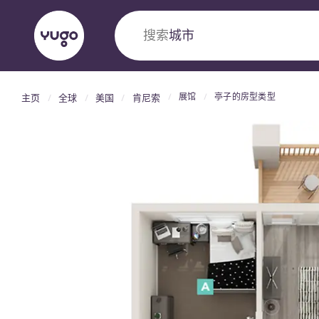
搜索
国家
展馆
亭子的房型类型
主页
全球
美国
肯尼索
English (GB)
English (US)
关于我们
地点
更多
Portuguese
Yugo VCARB：引领公寓新时代
Yugo与VCARB的开创性合作，激发创新精神
忘的学子时光。