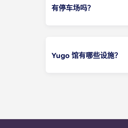
有停车场吗？
是的！肯尼索的Yugo Pavilio
Yugo 馆有哪些设施？
在Yugo Pavilion，我们拥
场上唯一的巨型电视、最先进的健身