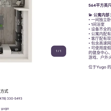
564平方英
💫 公寓内部
• 一间独立
• 1间浴室
• 设备齐全
• 公寓内配
• 客厅配有
• 包含高速
• 可使用
1
/
1
的健身中心
游戏、户外
位于Yugo
系方式
(478) 330-5493
：
yugo