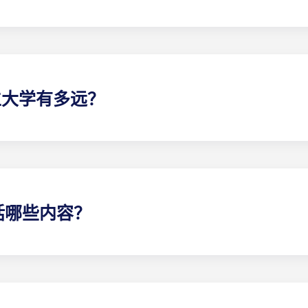
头鹰们住在他们最有归属感的地方。每栋学生公寓或别墅都配有私
立大学有多远？
处黄金地段。学生步行、骑行或驾车数分钟即可抵达校园，让上
民可轻松搭乘校车直达校园。
括哪些内容？
内外取得成功所需的一切。每个单元都配备了一流的设施，包括
个房间的私人浴室和充足的储物空间。