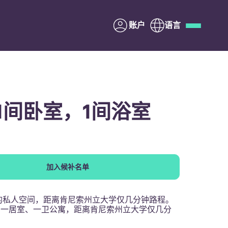
账户
语言
Deutsch
Italian
French
Apply Now
- 1间卧室，1间浴室
与Yugo合作
加入候补名单
家长须知
的私人空间，距离肯尼索州立大学仅几分钟路程。
联系我们
 的一居室、一卫公寓，距离肯尼索州立大学仅几分