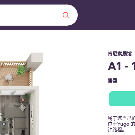
Chinese
Español
Català
肯尼索展馆
A1 
售罄
关于我们
常见问题解答
，点燃雄心壮志，缔造难
属于您自己
博客
位于Yugo
钟路程。