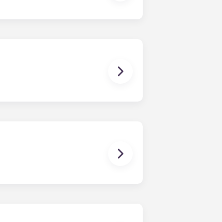
人浴室，但浴室的具体数量取决于所选
课通勤变得轻松惬意。更便利的是，公
不锈钢家电、石英台面、硬木地板、更