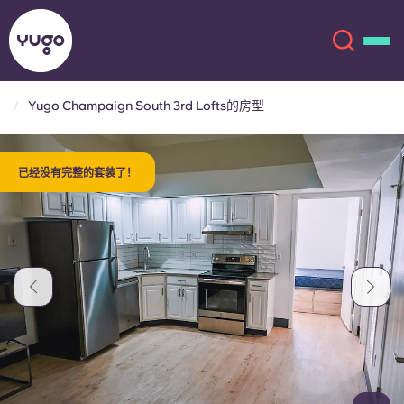
Yugo Champaign South 3rd Lofts的房型
关于我们
English (GB)
已经没有完整的套装了！
English (US)
地点
Chinese
Español
更多
Català
Deutsch
Italian
French
账户
语言
Portuguese