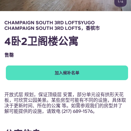
1
/
6
English (GB)
选择一个国家
立即预订
选择一个城市
English (US)
CHAMPAIGN SOUTH 3RD LOFTSYUGO
选择一间公寓
CHAMPAIGN SOUTH 3RD LOFTS，香槟市
Chinese
4卧2卫阁楼公寓
登录
Español
售罄
Català
加入候补名单
Deutsch
开放式层 规划，保证顶级层 安置，部分单元设有拱形天花
板，可欣赏公园美景。某些房型可能有不同的设施，具体取
Italian
决于更新时间、所在的公寓 等。如需参观我们的房型并了
解可能提供的设施，请致电 (217) 689-1576。
French