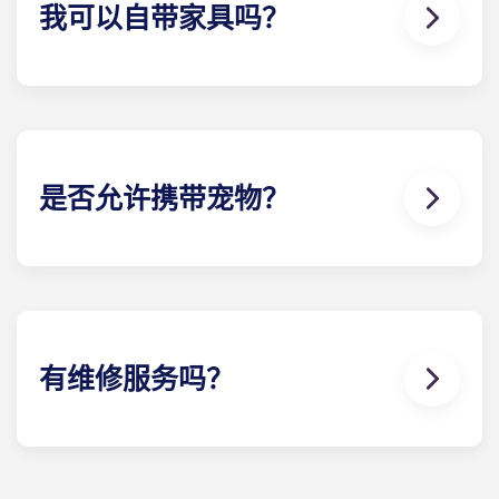
我可以自带家具吗？
议，只需支付一次费用。这笔费用分 12 期支付，非常
方便。
我们的大多数公寓都配备家具，但具体配置可能有所
不同。通常，卧室里会配备床垫、床架、床头柜和书
桌。大多数公寓还配有基本客厅家具，例如沙发、椅
子和茶几。入住前请致电我们了解详情！
是否允许携带宠物？
是的，我们欢迎宠物入住！如果您计划带宠物前来，
请联系我们的办公室。
有维修服务吗？
非紧急维修请求可随时通过您的Yugo学生帐户提交，
管理人员将尽快处理。在工作日，我们对维修请求的
平均处理时间为 24 小时。拨打办公室电话：可获得