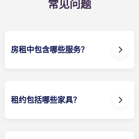
常见问题
房租中包含哪些服务？
水、煤气和电都包含在您的租金中，因此无需担心支
付水电费。
此外，在英国，学生无需缴纳市政税，因此您也无需
担心关于我们 ！
租约包括哪些家具？
我们的所有公寓都配备齐全！您的房型里有床、床
垫、书桌以及衣物和个人物品储藏室。
在您入住期间，您可以随意装饰您的flat ，只要能恢