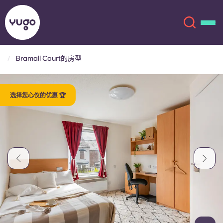
Bramall Court的房型
关于我们
English (GB)
选择您心仪的优惠 🏆
English (US)
地点
Chinese
Español
更多
Català
Deutsch
Italian
French
账户
语言
Portuguese