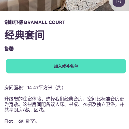
1
/
6
English (GB)
选择一个国家
立即预订
选择一个城市
English (US)
谢菲尔德 BRAMALL COURT
选择一间公寓
经典套间
Chinese
登录
售罄
Español
加入候补名单
Català
Deutsch
房间面积：14.47平方米（约）
升级您的住宿体验，选择我们经典套房，空间比标准套房更
Italian
为宽敞。这些房间配备双人床、书桌、衣橱及独立卫浴，并
共享厨房/客厅区域。
French
Flat ：6间卧室。