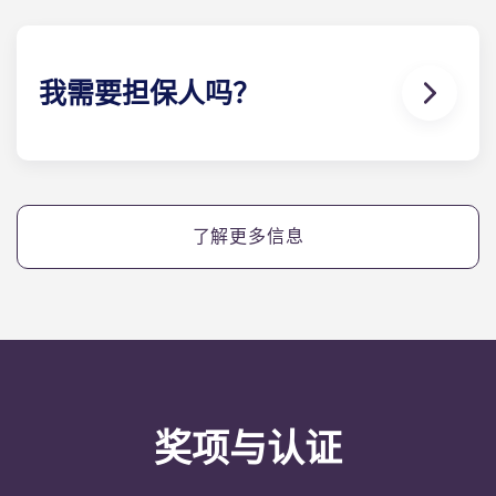
物。
我需要担保人吗？
是的，如果您分期支付住宿费用，您将需要一名担保
人，以确保您能够按时完成付款。
如果您因任何原因无法付款，担保人将承担代您付款
了解更多信息
的责任。如果您在分期付款方面遇到困难，请先与我
们的协助 团队联系，您的担保人将仅作为最后手段使
用。
奖项与认证