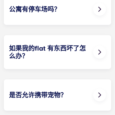
复到您刚入住时的样子即可！
公寓有停车场吗？
停车场 英国部分Yugo 中提供，且无法保证所有住户
都能获得。请联系我们的现场团队，了解关于我们 停
车方案。
如果我的flat 有东西坏了怎
么办？
我们可以为您提供帮助。如果您的flat 出现故障或不
工作，我们友好的维修团队将随时为您提供帮助。只
需拨打我们的服务热线或在接待处联系我们，我们将
尽快为您提供帮助。
是否允许携带宠物？
我们喜欢动物，但为了动物的福利，也为了照顾其他
有过敏症等问题的住户，我们不允许在层内饲养动