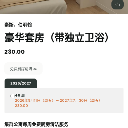
English (GB)
选择一个国家
1
/
4
立即预订
选择一个城市
English (US)
豪斯，伯明翰
选择一间公寓
豪华套房（带独立卫浴）
Chinese
登录
230.00
Español
Català
免费厨房清洁 🧽
Deutsch
2026/2027
46 周
Italian
2026年9月11日（周五）— 2027年7月30日（周五）
230.00
French
集群公寓每周免费厨房清洁服务