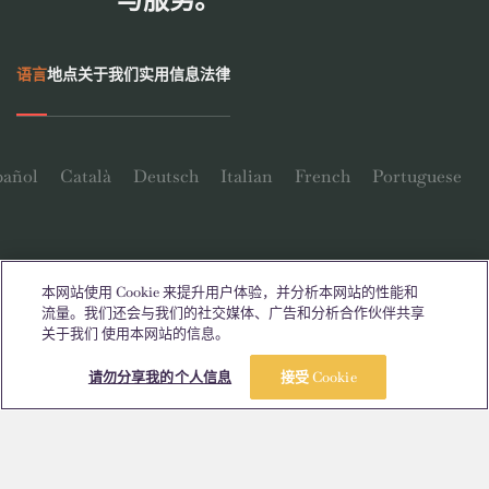
语言
地点
关于我们
实用信息
法律
pañol
Català
Deutsch
Italian
French
Portuguese
本网站使用 Cookie 来提升用户体验，并分析本网站的性能和
流量。我们还会与我们的社交媒体、广告和分析合作伙伴共享
联系我们
关于我们 使用本网站的信息。
立即预订
参观一下
请勿分享我的个人信息
接受 Cookie
© 2026。保留所有权利。
本网站中凡出现特定性别词汇之处，均适用于所有人，不分性别。