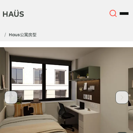
Haus公寓房型
关于我们
English (GB)
English (US)
地点
Chinese
Español
更多
Català
Deutsch
Italian
French
账户
语言
Portuguese