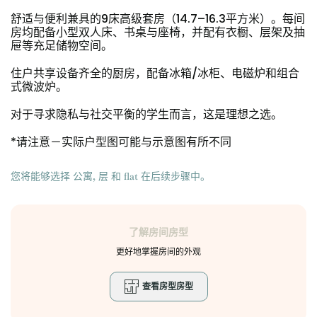
Portuguese
舒适与便利兼具的9床高级套房（14.7–16.3平方米）。每间
房均配备小型双人床、书桌与座椅，并配有衣橱、层架及抽
屉等充足储物空间。
住户共享设备齐全的厨房，配备冰箱/冰柜、电磁炉和组合
式微波炉。
对于寻求隐私与社交平衡的学生而言，这是理想之选。
*请注意－实际户型图可能与示意图有所不同
您将能够选择 公寓, 层 和 flat 在后续步骤中。
了解房间房型
更好地掌握房间的外观
查看房型房型