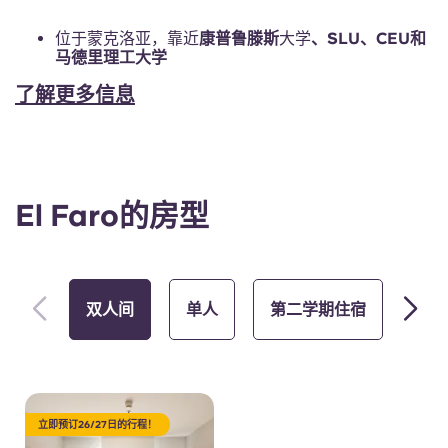
位于蒙克洛亚，靠近
康普鲁滕斯
大学
、SLU、CEU和
马德里理工大学
了解更多信息
El Faro的房型
双人间
单人
第二学期住宿
轮
立即预订26/27日的行程！