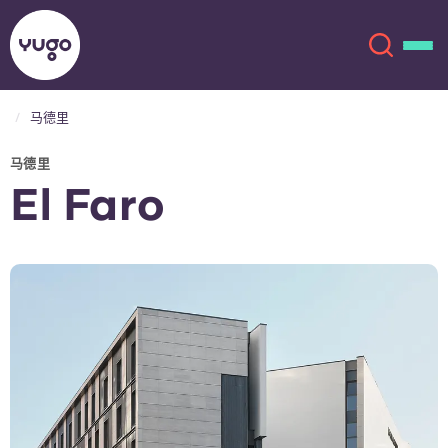
马德里
关于我们
English (GB)
马德里
El Faro
English (US)
地点
Chinese
Español
更多
Català
Deutsch
Italian
French
账户
语言
Portuguese