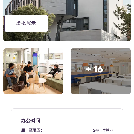
English (GB)
选择一个国家
立即预订
选择一个城市
English (US)
虚拟展示
选择一间公寓
Chinese
登录
Español
+ 16
Català
Deutsch
Italian
French
办公时间
周一至周五：
24小时营业