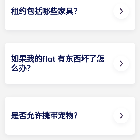
租约包括哪些家具？
我们的所有公寓都配备齐全！您的房型里有床、床
垫、书桌以及衣物和个人物品储藏室。
在您入住期间，您可以随意装饰您的flat ，只要能恢
复到您刚入住时的样子即可！
如果我的flat 有东西坏了怎
么办？
我们可以为您提供帮助。如果您的flat 出现故障或不
工作，我们友好的维修团队将随时为您提供帮助。只
需拨打我们的服务热线或在接待处联系我们，我们将
尽快为您提供帮助。
是否允许携带宠物？
我们喜欢动物，但为了动物的福利，也为了照顾其他
有过敏症等问题的住户，我们不允许在层内饲养动