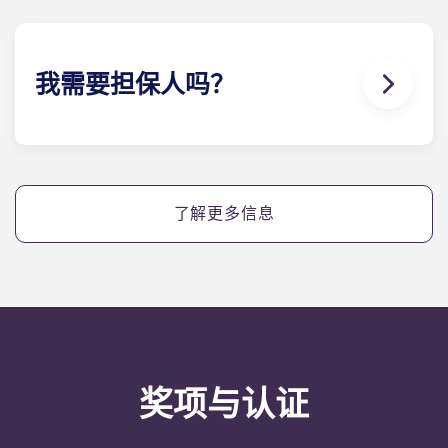
物。
我需要担保人吗？
是的，如果您分期支付住宿费用，您将需要一名担保
人，以确保您能够按时完成付款。
如果您因任何原因无法付款，担保人将承担代您付款
了解更多信息
的责任。如果您在分期付款方面遇到困难，请先与我
们的协助 团队联系，您的担保人将仅作为最后手段使
用。
奖项与认证