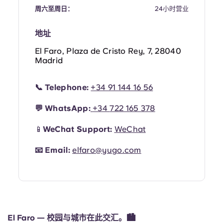
Portuguese
周六至周日：
24小时营业
地址
El Faro, Plaza de Cristo Rey, 7, 28040
Madrid
📞
Telephone:
+34 91 144 16 56
💬
WhatsApp:
+34
722 165 378
📱
WeChat Support:
WeChat
📧
Email:
elfaro@yugo.com
El Faro — 校园与城市在此交汇。🏙️