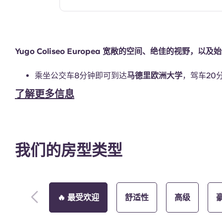
公用厨房
Yugo Coliseo Europea 宽敞的空间、绝佳的视野，以
乘坐公交车8分钟即可到达
马德里欧洲大学
，驾车20
公共区域
了解更多信息
我们的房型类型
🔥 最受欢迎
舒适性
高级