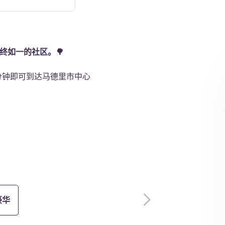
学习空间
及始终如一的社区。🌳
分钟即可到达马德里市中心
健身房
豪华