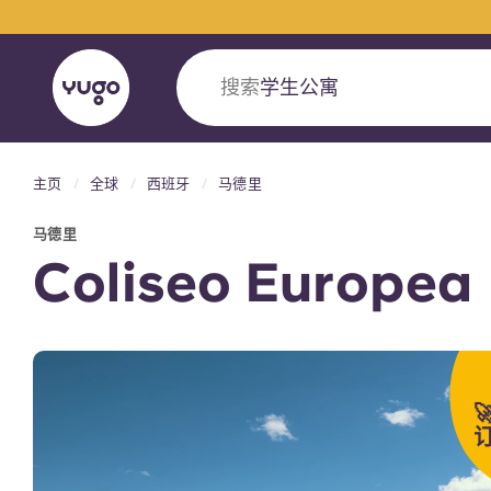
搜索
城市
主页
全球
西班牙
马德里
English (GB)
English (US)
关于我们
地点
更多
马德里
Portuguese
Coliseo Europea
Yugo VCARB：引领公寓新时代

Yugo与VCARB的开创性合作，激发创新精神
忘的学子时光。