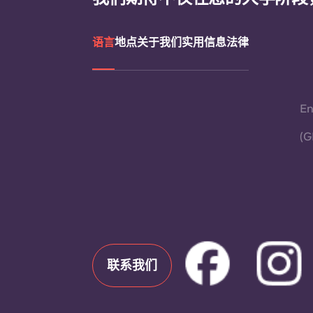
语言
地点
关于我们
实用信息
法律
En
(G
联系我们