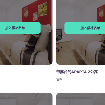
加入候补名单
加入候补名单
带露台的APARTA-2公寓
售罄