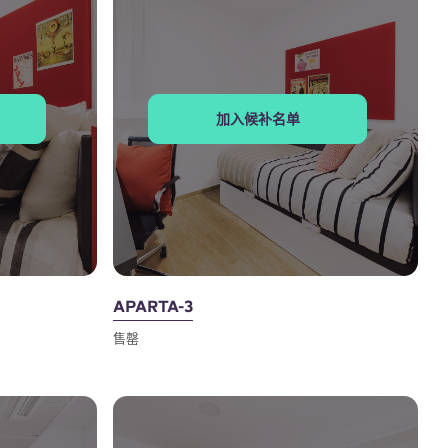
加入候补名单
APARTA-3
售罄