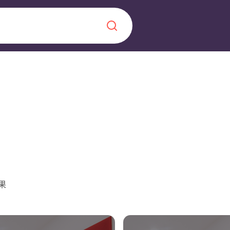
Chinese
Español
Català
关于我们
常见问题解答
，点燃雄心壮志，缔造难
果
博客