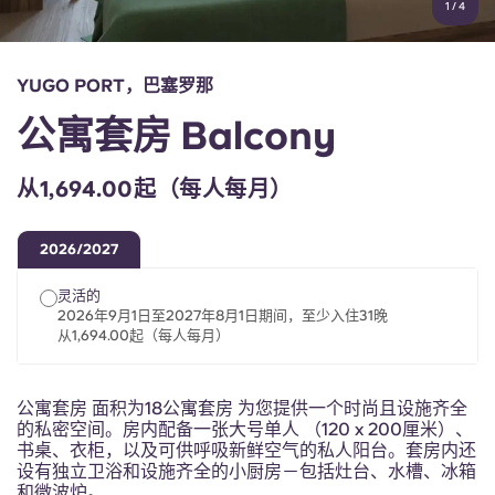
1
/
4
English (GB)
选择一个国家
立即预订
选择一个城市
English (US)
YUGO PORT，巴塞罗那
选择一间公寓
公寓套房 Balcony
Chinese
登录
从1,694.00起（每人每月）
Español
2026/2027
Català
灵活的
2026年9月1日至2027年8月1日期间，至少入住31晚
Deutsch
从1,694.00起（每人每月）
Italian
公寓套房 面积为18公寓套房 为您提供一个时尚且设施齐全
的私密空间。房内配备一张大号单人 （120 x 200厘米）、
French
书桌、衣柜，以及可供呼吸新鲜空气的私人阳台。套房内还
设有独立卫浴和设施齐全的小厨房－包括灶台、水槽、冰箱
和微波炉。