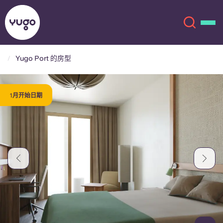
Yugo Port 的房型
关于我们
English (GB)
1月开始日期
English (US)
地点
Chinese
Español
更多
Català
Deutsch
Italian
French
账户
语言
Portuguese