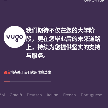
我们期待不仅在您的大学阶
段，更在您毕业后的未来道路
上，持续为您提供坚实的支持
与服务。
语言
地点
关于我们
实用信息
法律
ñol
Català
Deutsch
Italian
French
Portuguese