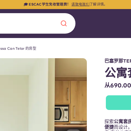
🎓
ESCAC学生免收管理费！
请致电我们
了解详情。
assa Can Telar 的房型
Chinese
Español
Català
巴塞罗那TER
公寓
从690.
关于我们
常见问题解答
，点燃雄心壮志，缔造难
探索
公寓套
博客
便捷
而设计