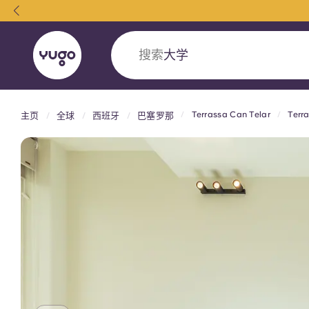
搜索
学生公寓
Terrassa Can Telar
Terr
主页
全球
西班牙
巴塞罗那
English (GB)
English (US)
关于我们
地点
更多
Portuguese
Yugo VCARB：引领公寓新时代
Yugo与VCARB的开创性合作，激发创新精神
忘的学子时光。