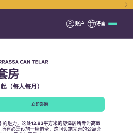
账户
语言
Deutsch
Italian
French
Apply Now
RASSA CAN TELAR
套房
00起（每人每月）
与Yugo合作
立即咨询
家长须知
房
的魅力，这处
12.83平方米的舒适居所
专为
高效
联系我们
。所有必需设施一应俱全，这间设施完善的公寓套