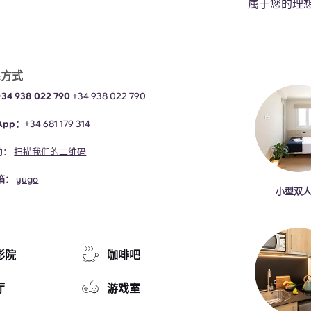
属于您的理
系方式
4 938 022 790
+34 938 022 790
App：
+34 681 179 314
助：
扫描我们的二维码
箱：
yugo
小型双
影院
咖啡吧
厅
游戏室