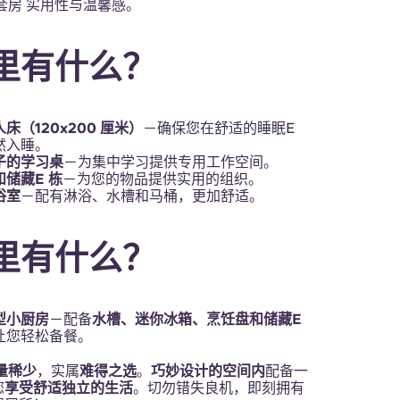
套房 实用性与温馨感。
里有什么？
床（120x200 厘米）
－确保您在舒适的睡眠E
然入睡。
子的学习桌
－为集中学习提供专用工作空间。
和储藏E 栋
－为您的物品提供实用的组织。
浴室
－配有淋浴、水槽和马桶，更加舒适。
里有什么？
型小厨房
－配备
水槽、迷你冰箱、烹饪盘和储藏E
让您轻松备餐。
量稀少
，实属
难得之选
。
巧妙设计的空间内
配备一
您
享受舒适独立的生活
。切勿错失良机，即刻拥有