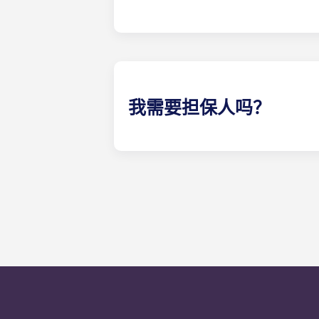
我们喜欢动物，但为了动物的福利，
我需要担保人吗？
是的，如果您分期支付住宿费用，您
如果您因任何原因无法付款，担保人
仅作为最后手段使用。