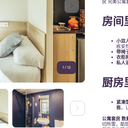
房 完美公寓
房间
小双人
栋安
带椅
衣柜
私人
1
/
12
厨房
紧凑
栋
，
公寓套房
数
切所需，助