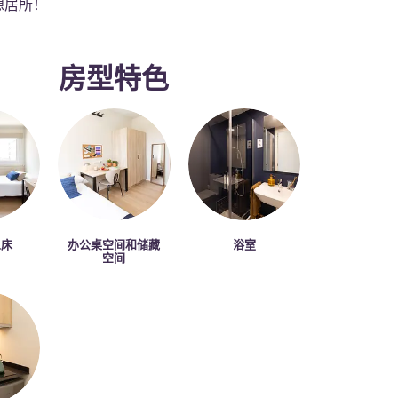
想居所！
房型特色
人床
办公桌空间和储藏
浴室
空间