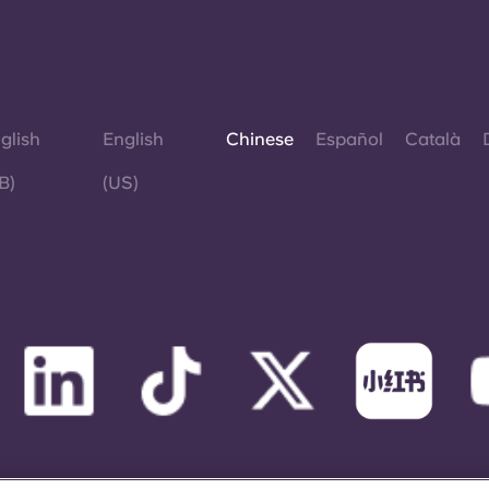
glish
English
Chinese
Español
Català
B)
(US)