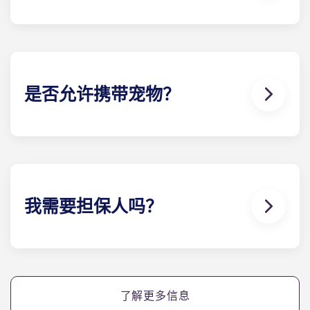
我们可以为您提供帮助。如果您的flat 出现故障或不
工作，我们友好的维修团队将随时为您提供帮助。只
需拨打我们的服务热线或在接待处联系我们，我们将
尽快为您提供帮助。
是否允许携带宠物？
我们喜欢动物，但为了动物的福利，也为了照顾其他
有过敏症等问题的住户，我们不允许在层内饲养动
物。
我需要担保人吗？
是的，如果您分期支付住宿费用，您将需要一名担保
人，以确保您能够按时完成付款。
如果您因任何原因无法付款，担保人将承担代您付款
了解更多信息
的责任。如果您在分期付款方面遇到困难，请先与我