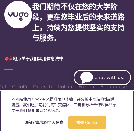
我们期待不仅在您的大学阶
段，更在您毕业后的未来道路
上，持续为您提供坚实的支持
与服务。
语言
地点
关于我们
实用信息
法律
Chat with us.
ñol
Català
Deutsch
Italian
French
Portuguese
本网站使用 Cookie 来提升用户体验，并分析本网站的性能和
流量。我们还会与我们的社交媒体、广告和分析合作伙伴共享
关于我们 使用本网站的信息。
立即预订
请勿分享我的个人信息
接受 Cookie
联系我们