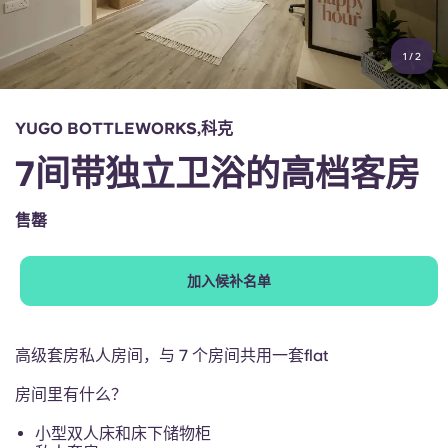
账户
语言
Portuguese
1
/
2
English (GB)
选择一个国家
立即预订
选择一个城市
English (US)
YUGO BOTTLEWORKS,科克
选择一间公寓
7间带独立卫浴的高档客房
Chinese
登录
售罄
Español
加入候补名单
Català
Deutsch
高级套房私人房间，与 7 个房间共用一套flat
房间里有什么？
Italian
小型双人床和床下储物柜