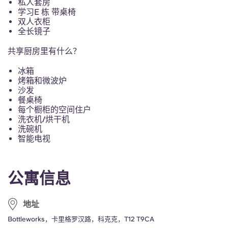
私人套房
French
学习E 栋 带桌椅
双人衣柜
Portuguese
全长镜子
共享厨房里有什么？
冰箱
烤箱和微波炉
沙发
餐桌椅
每个橱柜的空间住户
洗衣机/烘干机
洗碗机
智能电视
公寓信息
地址
Bottleworks，卡里格罗汉路，科克克，T12 T9CA