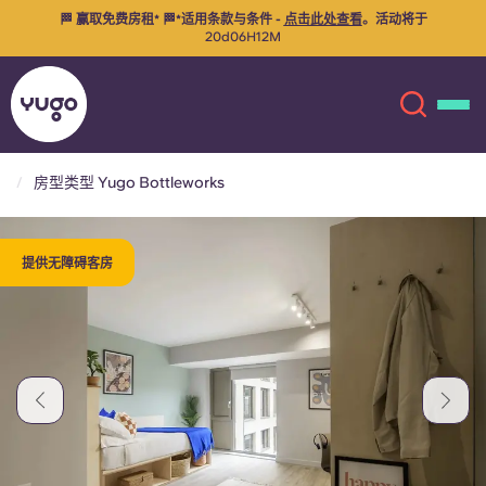
🔒 只需支付99欧元押金，即可预订26/27日的房间！
预订您的房间
房型类型 Yugo Bottleworks
关于我们
English (GB)
提供无障碍客房
English (US)
地点
Chinese
Español
更多
Català
Deutsch
Italian
French