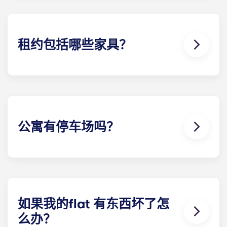
我们 ，您可以按时支付水电费。您可以在定价表中查
看这些费用的明细。
租约包括哪些家具？
我们的所有公寓都配备齐全！您的房型里有床、床
垫、书桌以及衣物和个人物品储藏室。
在您入住期间，您可以随意装饰您的flat ，只要能恢
复到您刚入住时的样子即可！
公寓有停车场吗？
停车场 爱尔兰部分Yugo 中提供，且不保证所有住户
都能使用。请联系我们的现场团队，了解关于我们 停
车选项。
如果我的flat 有东西坏了怎
么办？