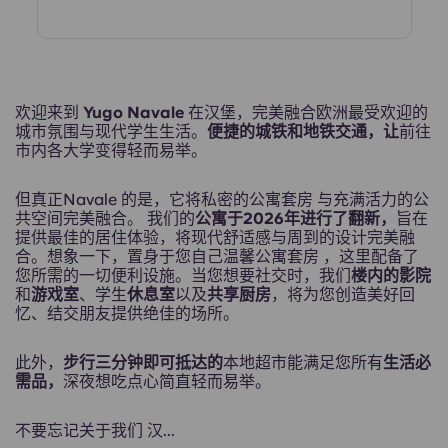
欢迎来到
Yugo Navale
在汉堡，完美融合欧洲最受欢迎的
城市氛围与现代学生生活。
便捷的城铁和地铁交通，让
前往
市内各大学变得轻而易举。
但真正Navale 的是，它将私密的公寓套房 与充满活力的公
共空间完美融合。 我们的
公寓于2026年进行了翻新，
旨在
提供最佳的居住体验，将现代舒适感与周到的设计完美融
合。想象一下，置身于您自己温馨公寓套房 ，这里配备了
您所需的一切便利设施。当您想要社交时，我们
楼内的影院
和
游戏室
、学生
休息室
以及
共享厨房
，将为您创造美好回
忆、结交朋友提供绝佳的场所。
此外，
步行三分钟即可抵达的
本地超市能满足您所有
生活必
需品，
深夜想吃点心简直轻而易举。
不要忘记关于我们 汉...