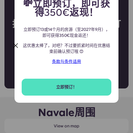
💸立即预订，即可获
得350€返现！
加入我们的邮件列表
找不到您心仪的房型或预订
立即预订13或14个月的房源（至2027年9月），
日期吗？
即可获得350€现金返还！
这优惠太棒了，对吧？不过要抓紧时间在优惠结
束前确认预订哦 😍
加入我们的名单，锁定你在社区中
条款与条件适用
的席位！
立即预订！
Navale周围
View on map