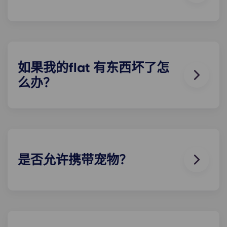
我们的所有公寓都配备齐全！您的房型里有床、床
垫、书桌以及衣物和个人物品储藏室。
在您入住期间，您可以随意装饰您的flat ，只要能恢
复到您刚入住时的样子即可！
如果我的flat 有东西坏了怎
么办？
我们可以为您提供帮助。如果您的flat 出现故障或不
工作，我们友好的维修团队将随时为您提供帮助。只
需拨打我们的服务热线或在接待处联系我们，我们将
尽快为您提供帮助。
是否允许携带宠物？
我们喜欢动物，但为了动物的福利，也为了照顾其他
有过敏症等问题的住户，我们不允许在层内饲养动
物。