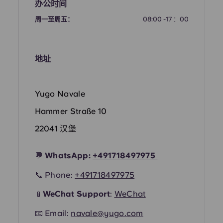
French
办公时间
周一至周五：
08:00 -17 ：00
Portuguese
地址
Yugo Navale
Hammer Straße 10
22041 汉堡
💬
WhatsApp:
+49
1718497975
📞 Phone:
+491718497975
📱
WeChat Support
:
WeChat
📧 Email:
navale@yugo.com