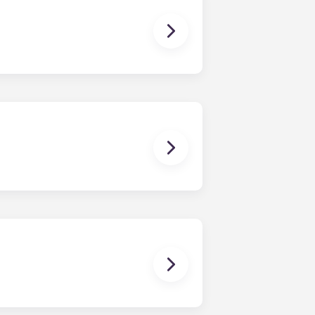
护费用）以及与您的公寓有关的任何费用
公寓、巴黎 Bagnolet 学生公寓、佩萨
ense）、巴黎大凯旋门（Paris Grande