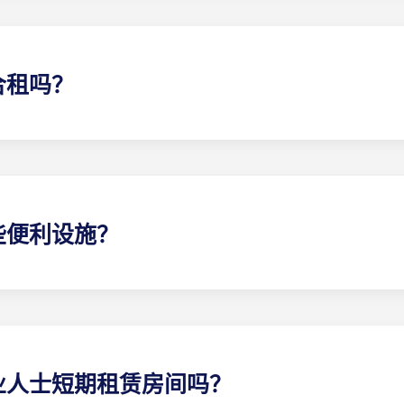
ille La Major）。签订租约后，我们建议您向电力供应商注册
合租吗？
请在提交各自的预订表格时，在 "具体要求 "一栏中提供相关人
些便利设施？
床头柜。学习E 栋：带储物柜的书桌和符合人体工程学的椅子。
。每人一套餐具：餐盘、甜点盘、玻璃杯、马克杯、刀、叉、大
箩。
。您还将得到一个扫把、水桶和拖把。
业人士短期租赁房间吗？