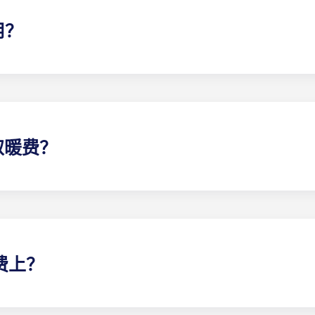
用？
该flat 费率包括您分担的公寓 一般费用（包括公共区域的维
取暖费？
电费中：波尔多 Pellegrin 学生公寓、里尔 Euralille 学生
寓和塔朗斯大学学生公寓除外。
电费上？
所有其他类型的公寓均不含电费：巴黎
拉德芳斯（Paris La Déf