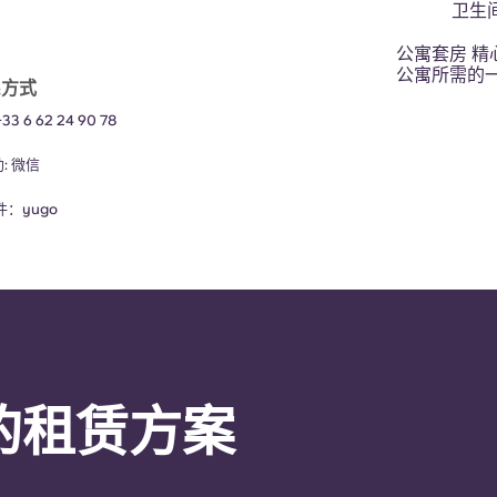
卫生
公寓套房 
公寓所需的
系方式
+33 6 62 24 90 78
助:
微信
邮件：
yugo
的租赁方案