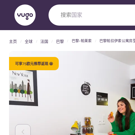
搜索
大学
巴黎-帕莱索
巴黎帕拉伊索公寓房
主页
全球
法国
巴黎
English (GB)
English (US)
关于我们
地点
更多
Portuguese
可享75欧元推荐返现 🤩
Yugo VCARB：引领公寓新时代
Yugo与VCARB的开创性合作，激发创新精神
忘的学子时光。