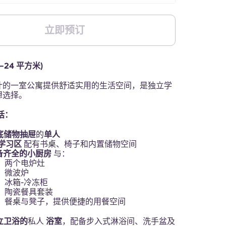
立即预订
–24 平方米)
计的一室公寓提供舒适实用的生活空间，是独立学
想选择。
括：
底储物抽屉
的
单人
学习区
配有书桌、椅子和内置储物空间
备齐全的小厨房
与：
两个电炉灶
微波炉
冰箱-冷冻柜
陶瓷餐具套装
餐桌与凳子，提供便捷的用餐空间
立卫浴的
私人
浴室
，配备步入式淋浴间、洗手盆及