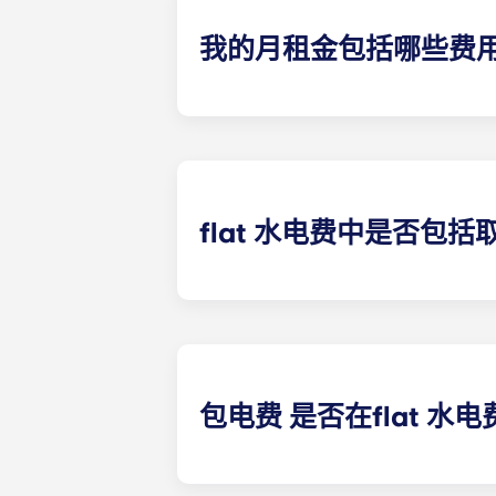
我的月租金包括哪些费
您每月支付的费用包括房租和水电费。
（水费、公共供暖费等）。
flat 水电费中是否包括
除以下学生公寓外，供暖费已包含在flat 水
克大学学生公寓、塔朗斯中心学生公
包电费 是否在flat 水
共用公寓包括电费。除以下公寓外，