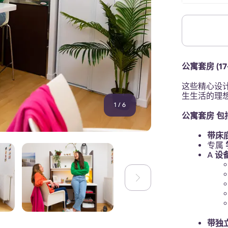
公寓套房 (17
这些精心设
生生活的理
1
/
6
公寓套房 包
带床
专属
A
设
带独