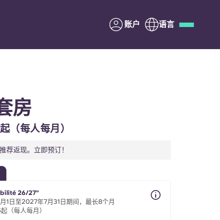
账户
语言
Deutsch
Italian
French
Apply Now
套房
45起（每人每月）
与Yugo合作
元推荐返现。立即预订！
家长须知
bilité 26/27”
联系我们
4月1日至2027年7月31日期间，最长8个月
45起（每人每月）