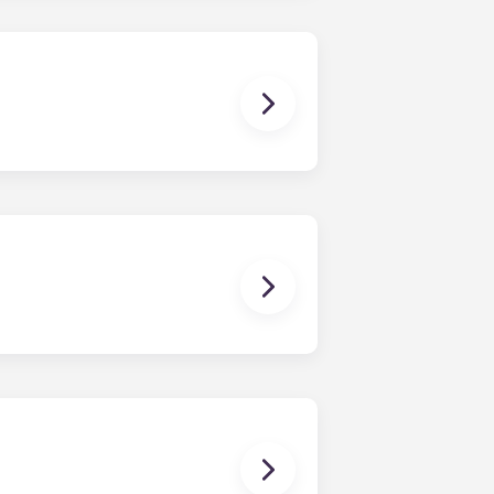
。您的经理会在您准备好后为您提供必要的
员的详细联系信息。
可应要求提供床单
小勺、削皮刀、煎锅、平底锅、砂锅、