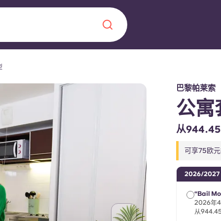
型
Chinese
Español
Català
巴黎帕莱索
公寓
从944.
关于我们
可享75欧
常见问题解答
，点燃雄心壮志，缔造难
2026/2027
“Bail Mo
博客
2026年
从944.