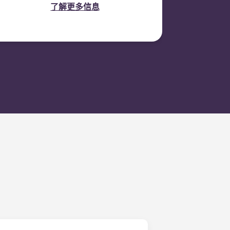
间）的清洁、公共区域的照
了解更多信息
明、电梯维护、庭院或户外
维护，以及公共设施的一般保
养。