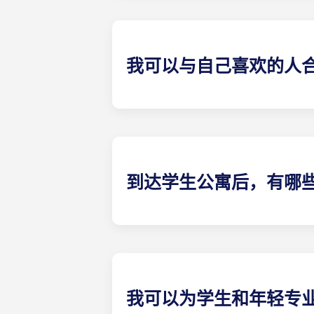
Arche）和马赛拉马约尔（Marse
信息。
我可以与自己喜欢的人
可以，只要还有学生房间租赁可预订。
到达学生公寓后，有哪
我们的学生公寓家具齐全。
睡眠E 栋：床、床垫、毯子、床单和
厨房：冰箱、微波炉、灶台、储藏柜
烤盘、沙拉碗、开罐器、开瓶器和笸
淋浴室：淋浴、梳妆台、镜子。马桶
我可以为学生和年轻专