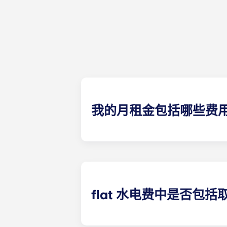
我的月租金包括哪些费
您每月支付的费用包括房租和水电费。
（水费、公共供暖费等）。
flat 水电费中是否包括
除以下学生公寓外，供暖费已包含在flat 水