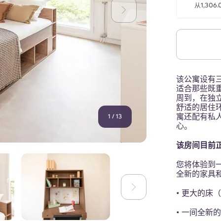
从1,30
该公寓设有
适合那些既
周到，在独
舒适的居住
寓还配有私
1
/
13
心。
该房间目前
您将体验到
全新的家具
• 更大的床（尺
• 一间全新