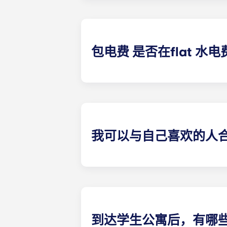
克大学学生公寓、塔朗斯中心学生公
包电费 是否在flat 水
合租公寓的电费已包含在内。其他类
合约后，建议您向电力供应商注册。当
我可以与自己喜欢的人
可以，只要还有学生房间租赁可预订。
到达学生公寓后，有哪