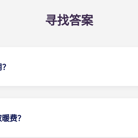
寻找答案
用？
该flat 费率包括您分担的公寓 一般费用（包括公共区域的维
取暖费？
电费中：波尔多 Pellegrin 学生公寓、里尔 Euralille 学生