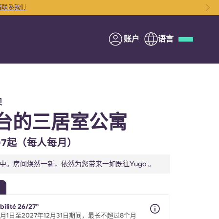
请联系我们
账户
语言
Deutsch
Italian
French
Apply Now
贝
台的三居室公寓
6.07起（每人每月）
与Yugo合作
行中。房间焕然一新，依然为您带来一如既往Yugo 。
家长须知
bilité 26/27”
联系我们
9月1日至2027年12月31日期间，最长不超过8个月