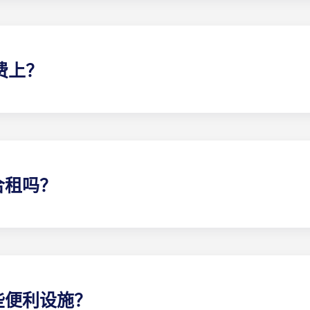
寓和塔朗斯大学学生公寓除外。
电费上？
型公寓的电费均需自行承担，但以下住所除外：巴黎
拉德芳斯、
您准备办理注册时，Yugo 将为您提供必要信息。
合租吗？
请在提交各自的预订表格时，在 "具体要求 "一栏中提供相关人
些便利设施？