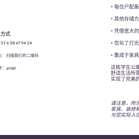
• 每住户配
• 其他存储
• 凭借宽大
系方式
• 优化了灯
+33 6 58 67 94 24
• 集成于家
助：
扫描我们的二维码
这栋学生公
邮件：
yugo
舒适生活所
实现了完美
请注意，所
家具、装修
与您实际入