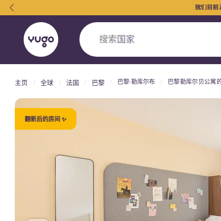
我们目前
搜索
国家
巴黎·勒库尔布
巴黎勒库尔贝公寓
主页
全球
法国
巴黎
English (GB)
English (US)
关于我们
地点
更多
Portuguese
翻新后的房间 ✨
Yugo VCARB：引领公寓新时代
Yugo与VCARB的开创性合作，激发创新精神
忘的学子时光。