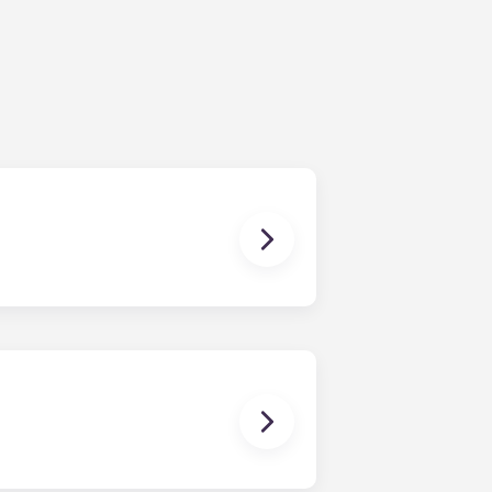
护费用）以及与您的公寓有关的任何费用
公寓、巴黎 Bagnolet 学生公寓、佩萨