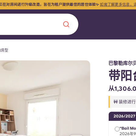
正在对房间进行升级改造，旨在为租户提供最佳的居住体验✨
如需了解更多信息，
的房型
Chinese
Español
Català
巴黎勒库尔
带阳
从1,30
关于我们
🚧 装修进
常见问题解答
，点燃雄心壮志，缔造难
2026/2027
“Bail Mo
博客
2026年