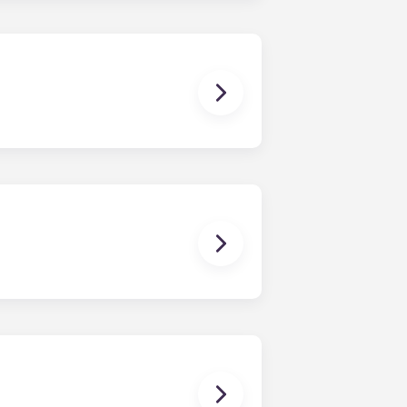
巴黎大拱门和马赛拉马约尔。签订租赁
员的详细联系信息。