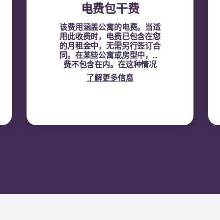
电费包干费
该费用涵盖公寓的电费。当适
用此收费时，电费已包含在您
的月租金中，无需另行签订合
同。在某些公寓或房型中，电
费不包含在内。在这种情况
下，租户必须使用公寓的电表
了解更多信息
号，直接与供电方签订电费合
同。