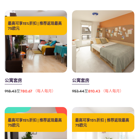
English (GB)
选择一个国家
立即预订
选择一个城市
English (US)
最高可享15%折扣 | 推荐返现最高
75欧元
选择一间公寓
Chinese
登录
Español
Català
公寓套房
公寓套房
Deutsch
918.43
至
780.67 （每人每月）
953.44
至
810.43 （每人每月）
Italian
最高可享15%折扣 | 推荐返现最高
最高可享15%折扣 | 推荐返现最高
French
75欧元
75欧元