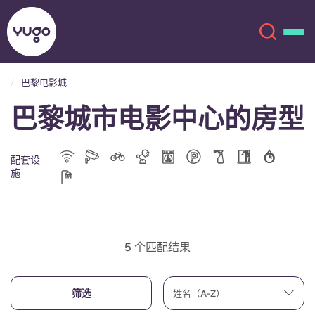
巴黎电影城
巴黎城市电影中心的房型
关于我们
English (GB)
English (US)
地点
配套设
施
Chinese
Español
更多
Català
Deutsch
5 个匹配结果
Italian
French
账户
语言
筛选
姓名（A-Z）
Portuguese