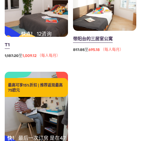
Portuguese
12咨询
快点！
带阳台的三居室公寓
T1
817.85
至
695.18 （每人每月）
1,187.20
至
1,009.12 （每人每月）
最高可享15%折扣 | 推荐返现最高
75欧元
最后一次订房 是在47
快！