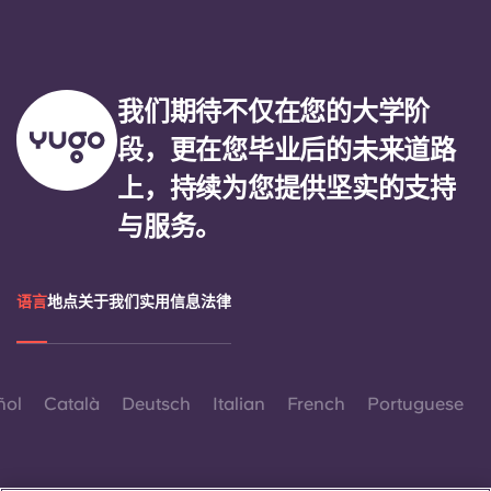
我们期待不仅在您的大学阶
段，更在您毕业后的未来道路
上，持续为您提供坚实的支持
与服务。
语言
地点
关于我们
实用信息
法律
ñol
Català
Deutsch
Italian
French
Portuguese