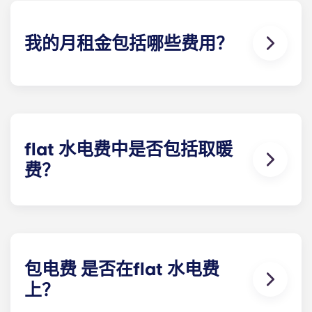
我的月租金包括哪些费用？
您每月支付的费用包括房租和水电费。该flat 费率包
括您分担的公寓 一般费用（包括公共区域的维护费
用）以及与您的公寓有关的任何费用（水费、公共供
暖费等）。
flat 水电费中是否包括取暖
费？
除以下学生公寓外，供暖费已包含在flat 水电费中：
波尔多 Pellegrin 学生公寓、里尔 Euralille 学生公
寓、巴黎 Bagnolet 学生公寓、佩萨克大学学生公
寓、塔朗斯中心学生公寓和塔朗斯大学学生公寓除
外。
包电费 是否在flat 水电费
上？