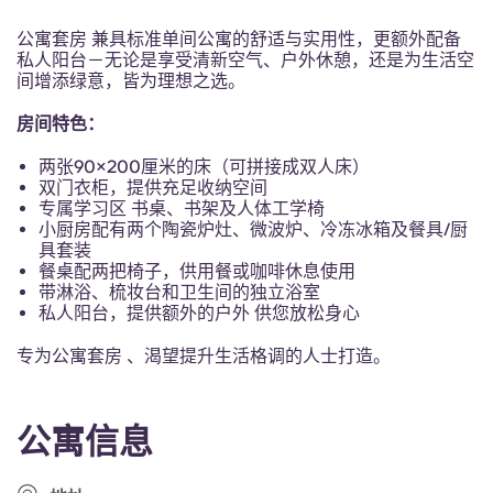
Portuguese
2026年8月1日至2027年9月30日期间，最长8个月
从977.26起（每人每月）
公寓套房 兼具标准单间公寓的舒适与实用性，更额外配备
私人阳台－无论是享受清新空气、户外休憩，还是为生活空
间增添绿意，皆为理想之选。
房间特色：
两张90×200厘米的床（可拼接成双人床）
双门衣柜，提供充足收纳空间
专属学习区 书桌、书架及人体工学椅
小厨房配有两个陶瓷炉灶、微波炉、冷冻冰箱及餐具/厨
具套装
餐桌配两把椅子，供用餐或咖啡休息使用
带淋浴、梳妆台和卫生间的独立浴室
私人阳台，提供额外的户外 供您放松身心
专为公寓套房 、渴望提升生活格调的人士打造。
公寓信息