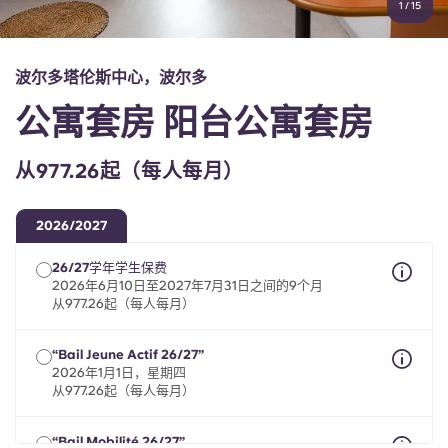
1
/
15
English (GB)
选择一个国家
立即预订
选择一个城市
English (US)
波尔多塔伦斯中心，波尔多
选择一间公寓
公寓套房 阳台公寓套房
Chinese
登录
从977.26起（每人每月）
Español
2026/2027
Català
26/27学年学生保费
2026年6月10日至2027年7月31日之间的9个月
Deutsch
从977.26起（每人每月）
Italian
“Bail Jeune Actif 26/27”
2026年1月1日，星期四
从977.26起（每人每月）
French
“Bail Mobilité 26/27”