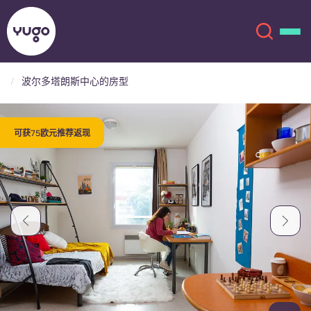
波尔多塔朗斯中心的房型
关于我们
English (GB)
可获75欧元推荐返现
English (US)
地点
Chinese
Español
更多
Català
Deutsch
Italian
French
账户
语言
Portuguese