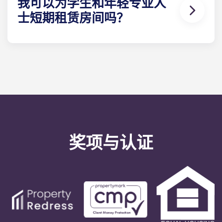
我可以为学生和年轻专业人
煎锅、平底锅、砂锅、烤盘、沙拉碗、开罐器、开瓶
士短期租赁房间吗？
器和笸箩。淋浴室：淋浴器、梳妆台、镜子。卫生
间。您还将得到一把扫帚、水桶和拖把。
出于法律原因，我们的租期为 9 至 12 个月。您可以随
时离开学生公寓和青年专业人士公寓，但需提前一个
月通知。
奖项与认证