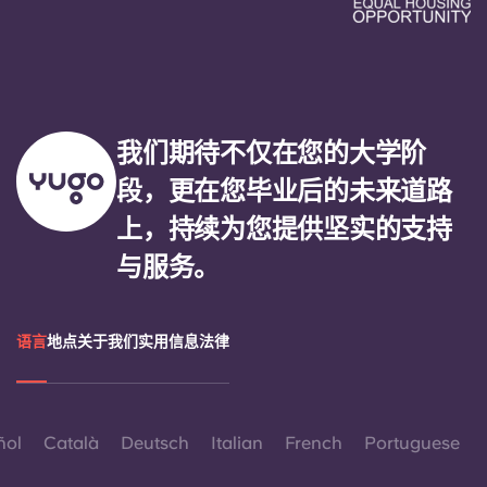
我们期待不仅在您的大学阶
段，更在您毕业后的未来道路
上，持续为您提供坚实的支持
与服务。
语言
地点
关于我们
实用信息
法律
ñol
Català
Deutsch
Italian
French
Portuguese