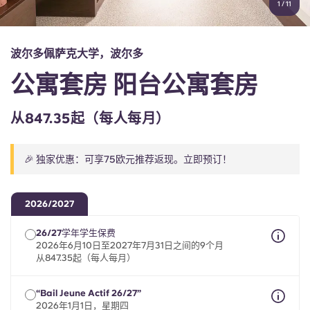
1
/
11
English (GB)
选择一个国家
立即预订
选择一个城市
English (US)
波尔多佩萨克大学，波尔多
选择一间公寓
公寓套房 阳台公寓套房
Chinese
登录
从847.35起（每人每月）
Español
🎉 独家优惠：可享75欧元推荐返现。立即预订！
Català
Deutsch
2026/2027
26/27学年学生保费
Italian
2026年6月10日至2027年7月31日之间的9个月
从847.35起（每人每月）
French
“Bail Jeune Actif 26/27”
2026年1月1日，星期四