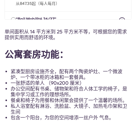
Portuguese
从847.35起（每人每月）
“Bail Mobilité 26/27”
2026年1月1日至2027年7月31日期间，最长8个月
从847.35起（每人每月）
单间面积从 14 平方米到 25 平方米不等，可根据您的需求
提供实用而舒适的环境。
公寓套房功能：
紧凑型厨房设施齐全，配有两个陶瓷炉灶、一个微波
炉、一个带冰柜的冰箱和一套餐具。
一张舒适的单人 （90x200 厘米）
办公空间配有书桌、储物架和符合人体工学的椅子，是
集中学习或工作的理想场所。
餐桌和椅子为用餐和休闲聚会提供了一个温馨的场所。
私人浴室配有淋浴、洗脸盆、大镜子、加热毛巾架和卫
生间
包含一个阳台，为您的空间增添一丝户外 气息。