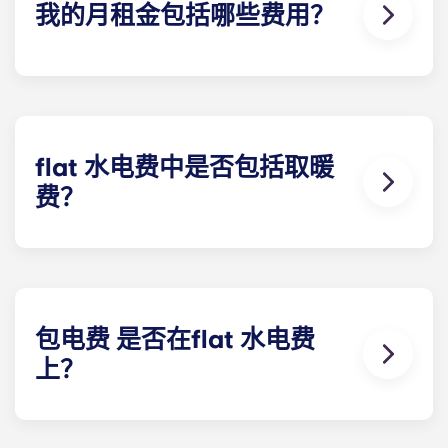
我的月租金包括哪些费用？
您每月支付的费用包括房租和水电费。该flat 费率包
括您分担的公寓 一般费用（包括公共区域的维护费
用）以及与您的公寓有关的任何费用（水费、公共供
暖费等）。
flat 水电费中是否包括取暖
费？
除以下学生公寓外，供暖费已包含在flat 水电费中：
波尔多 Pellegrin 学生公寓、里尔 Euralille 学生公
寓、巴黎 Bagnolet 学生公寓、佩萨克大学学生公
寓、塔朗斯中心学生公寓和塔朗斯大学学生公寓除
外。
包电费 是否在flat 水电费
上？
合租公寓的电费已包含在内。其他类型公寓的电费均
需自行承担，以下住所除外：
巴黎拉德芳斯、巴黎大