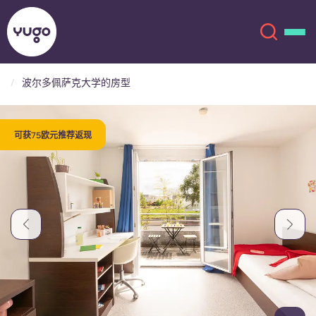
波尔多佩萨克大学的房型
关于我们
English (GB)
可获75欧元推荐返现
English (US)
地点
Chinese
Español
更多
Català
Deutsch
Italian
French
账户
语言
Portuguese