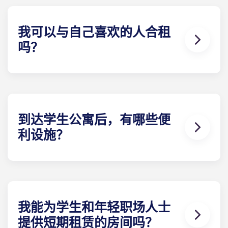
拱门及马赛拉马约尔。签订租赁合约后，建议您注册
电力供应商。当您准备办理时，Yugo 将为您提供必
要信息。
我可以与自己喜欢的人合租
吗？
在波尔多佩萨克大学公寓，所有公寓均设计为单人 ，
因此不提供合租房源。我们理解您希望与朋友或伴侣
同住的愿望，但该公寓 仅公寓 单人房源。
到达学生公寓后，有哪些便
利设施？
我们的学生公寓配备齐全，让您享受舒适的住宿体
验。
睡眠区配备床铺、床垫、枕头、毛毯、床单及床头
柜。
学习区 储物功能的书桌和人体学习区 。
我能为学生和年轻职场人士
厨房区域配有冷冻冰箱、微波炉、电炉及储物柜。
提供短期租赁的房间吗？
淋浴间内设有淋浴设备、梳妆台、镜子和卫生间。