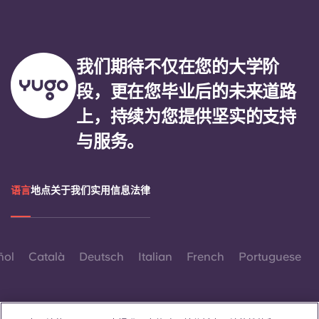
我们期待不仅在您的大学阶
段，更在您毕业后的未来道路
上，持续为您提供坚实的支持
与服务。
语言
地点
关于我们
实用信息
法律
ñol
Català
Deutsch
Italian
French
Portuguese