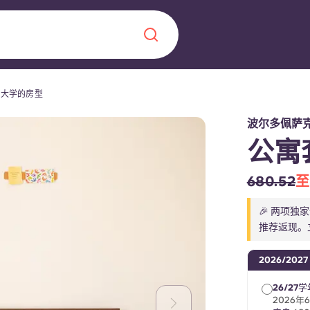
克大学的房型
Chinese
Español
Català
波尔多佩萨
公寓
680.52
至
关于我们
🎉 两项独
推荐返现。
常见问题解答
，点燃雄心壮志，缔造难
2026/2027
博客
26/27
2026年