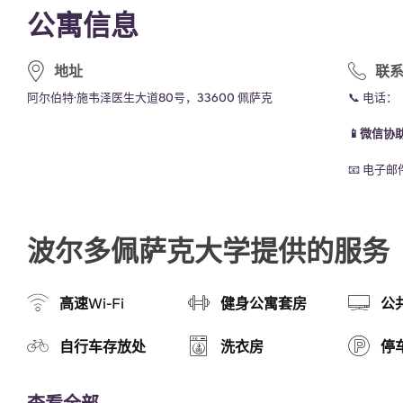
公寓信息
地址
联
阿尔伯特·施韦泽医生大道80号，33600 佩萨克
📞 电话
📱微信协
📧 电子
波尔多佩萨克大学提供的服务
高速Wi-Fi
健身公寓套房
公
自行车存放处
洗衣房
停