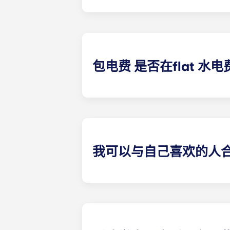
除以下学生公寓外，供暖费已包含在flat 水
克大学学生公寓、塔朗斯中心学生公
包电费 是否在flat 水
合租公寓的电费已包含在内。其他类
约后，建议您注册电力供应商。当您准
我可以与自己喜欢的人
在波尔多佩萨克大学公寓，所有公寓均
人房源。