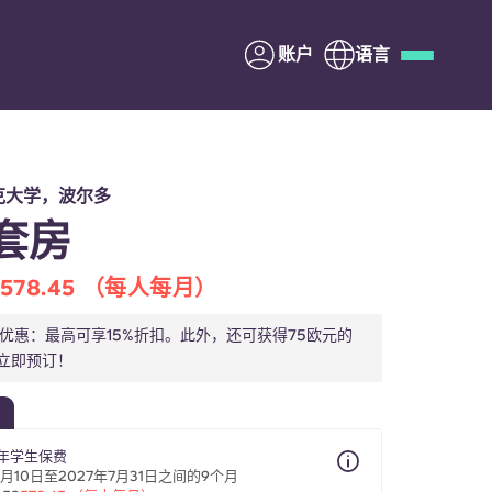
账户
语言
Deutsch
Italian
French
Apply Now
克大学，波尔多
套房
578.45 （每人每月）
与Yugo合作
家优惠：最高可享15%折扣。此外，还可获得75欧元的
立即预订！
家长须知
联系我们
学年学生保费
6月10日至2027年7月31日之间的9个月