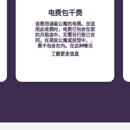
电费包干费
该费用涵盖公寓的电费。当适
用此收费时，电费已包含在您
的月租金中，无需另行签订合
同。在某些公寓或房型中，电
费不包含在内。在这种情况
下，租户必须使用公寓的电表
了解更多信息
号，直接与供电方签订电费合
同。