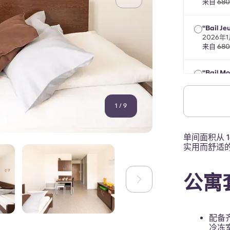
来自
680
“Bail Je
2026年
来自
680
“Bail Mo
2026年
来自
680
1
/
9
单间面积从 
实用而舒适
公寓
配备
冷冻