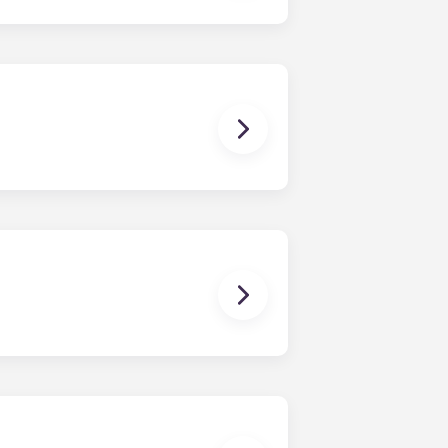
公寓、巴黎 Bagnolet 学生公寓、佩萨
黎大拱门及马赛拉马约尔。签订租赁合
侣同住的愿望，但该公寓 仅公寓 单