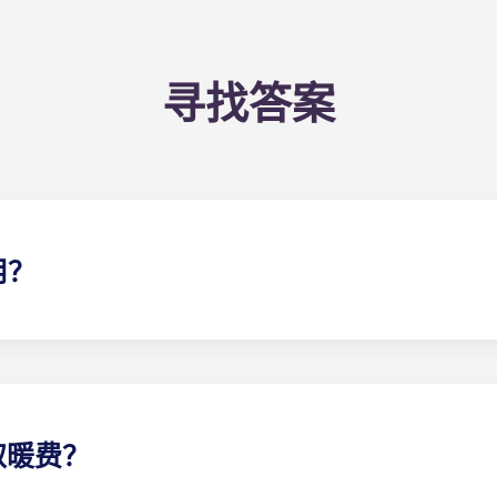
寻找答案
用？
该flat 费率包括您分担的公寓 一般费用（包括公共区域的维
取暖费？