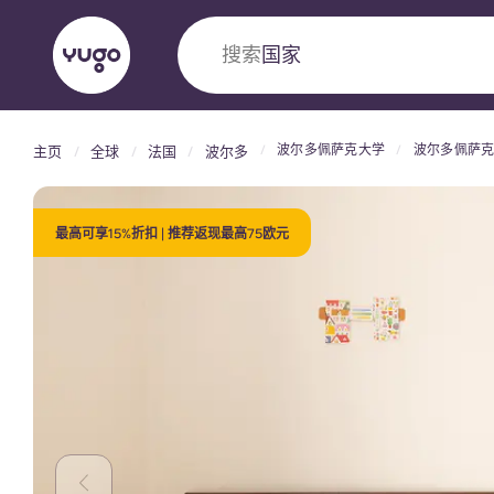
搜索
大学
波尔多佩萨克大学
波尔多佩萨
主页
全球
法国
波尔多
English (GB)
English (US)
关于我们
地点
更多
Portuguese
最高可享15%折扣 | 推荐返现最高75欧元
Yugo VCARB：引领公寓新时代
Yugo与VCARB的开创性合作，激发创新精神
忘的学子时光。