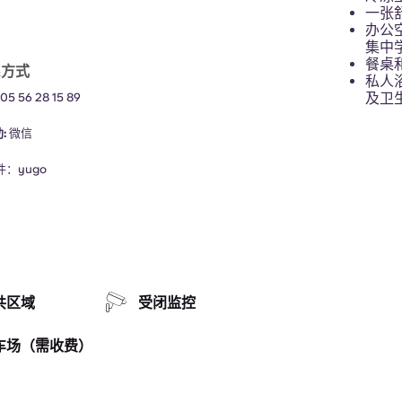
一张舒
办公
集中
餐桌
系方式
私人
及卫
：
05 56 28 15 89
助:
微信
邮件：
yugo
共区域
受闭监控
车场（需收费）