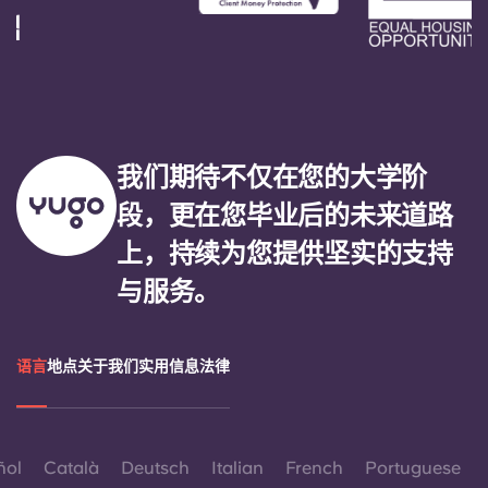
我们期待不仅在您的大学阶
段，更在您毕业后的未来道路
上，持续为您提供坚实的支持
与服务。
语言
地点
关于我们
实用信息
法律
ñol
Català
Deutsch
Italian
French
Portuguese