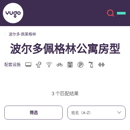
波尔多·佩莱格林
波尔多佩格林公寓房型
关于我们
English (GB)
English (US)
地点
配套设施
Chinese
Español
更多
Català
Deutsch
3 个匹配结果
Italian
French
筛选
姓名（A-Z）
账户
语言
Portuguese