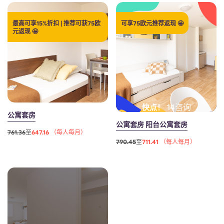
English (GB)
选择一个国家
立即预订
最高可享15%折扣 | 推荐可获75欧
可享75欧元推荐返现 🤩
选择一个城市
元返现 🤩
English (US)
选择一间公寓
Chinese
登录
Español
14咨询
快点！
公寓套房
Català
公寓套房 阳台公寓套房
761.36
至
647.16 （每人每月）
790.45
至
711.41 （每人每月）
Deutsch
Italian
French