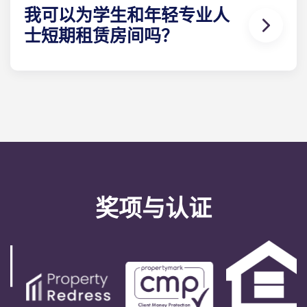
盘、玻璃杯、马克杯、刀、叉、大小汤匙、削皮刀、
我可以为学生和年轻专业人
煎锅、平底锅、砂锅、烤盘、沙拉碗、开罐器、开瓶
士短期租赁房间吗？
器和笸箩。淋浴室：淋浴器、梳妆台、镜子。卫生
间。您还将得到一把扫帚、水桶和拖把。
出于法律原因，我们的租期为 9 至 12 个月。您可以随
时离开学生公寓和青年专业人士公寓，但需提前一个
月通知。
奖项与认证