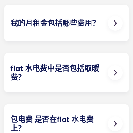
我的月租金包括哪些费用？
您每月支付的费用包括房租和水电费。该flat 费率包
括您分担的公寓 一般费用（包括公共区域的维护费
用）以及与您的公寓有关的任何费用（水费、公共供
暖费等）。
flat 水电费中是否包括取暖
费？
除以下学生公寓外，供暖费已包含在flat 水电费中：
波尔多 Pellegrin 学生公寓、里尔 Euralille 学生公
寓、巴黎 Bagnolet 学生公寓、佩萨克大学学生公
寓、塔朗斯中心学生公寓和塔朗斯大学学生公寓除
外。
包电费 是否在flat 水电费
上？