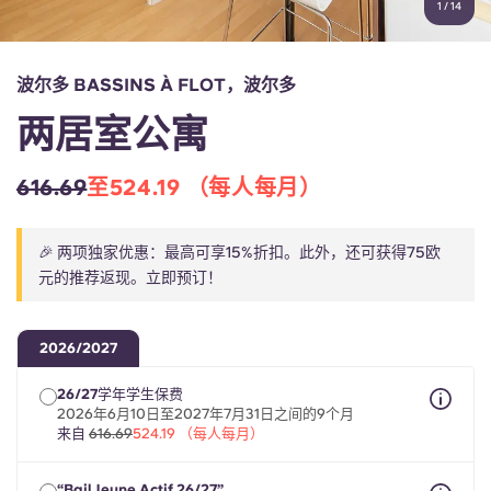
1
/
14
English (GB)
选择一个国家
立即预订
选择一个城市
English (US)
波尔多 BASSINS À FLOT，波尔多
选择一间公寓
两居室公寓
Chinese
登录
616.69
至524.19 （每人每月）
Español
🎉 两项独家优惠：最高可享15%折扣。此外，还可获得75欧
Català
元的推荐返现。立即预订！
Deutsch
2026/2027
Italian
26/27学年学生保费
2026年6月10日至2027年7月31日之间的9个月
来自
616.69
524.19 （每人每月）
French
“Bail Jeune Actif 26/27”