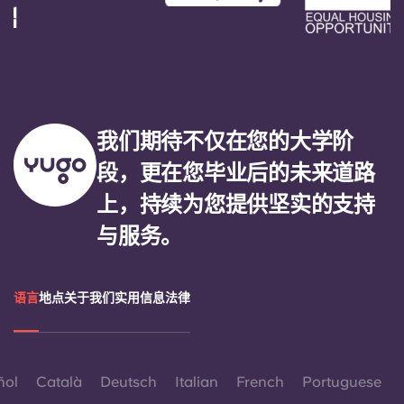
我们期待不仅在您的大学阶
段，更在您毕业后的未来道路
上，持续为您提供坚实的支持
与服务。
语言
地点
关于我们
实用信息
法律
ñol
Català
Deutsch
Italian
French
Portuguese