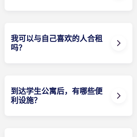
合租公寓的电费已包含在内。其他类型公寓的电费均
需自行承担，以下住所除外：
巴黎拉德芳斯、巴黎大
拱门及马赛拉马约尔。签订租赁合约后，建议您注册
电力供应商。当您准备办理时，Yugo 将为您提供必
要信息。
我可以与自己喜欢的人合租
吗？
可以，只要还有学生房间租赁可预订。请在提交各自
的预订表格时，在 "具体要求 "一栏中提供相关人员的
详细联系信息。
到达学生公寓后，有哪些便
利设施？
我们的学生公寓家具齐全。睡眠E 栋：床、床垫、枕
头、毯子、床单和床头柜。学习E 栋：带储物柜的书
桌和符合人体工程学的椅子。厨房E 栋：冰箱、微波
炉、灶台、储藏柜。每人一套餐具/厨具：餐盘、甜点