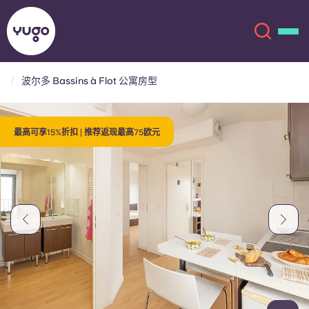
波尔多 Bassins à Flot 公寓房型
关于我们
English (GB)
最高可享15%折扣 | 推荐返现最高75欧元
English (US)
地点
Chinese
Español
更多
Català
Deutsch
Italian
French
账户
语言
Portuguese