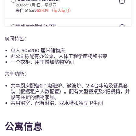
Portuguese
2026年1月1日，星期四
来自
616.69
524.19 （每人每月）
“Bail Mobilité 26/27”
2026年5月1日至2027年9月30日期间，最长8个月
来自
616.69
524.19 （每人每月）
房间特色：
单人 90x200 厘米储物床
办公E 栋配有办公桌、人体工程学座椅和书架
一个衣柜，用于增加储物空间
共享功能：
共享厨房配备2个电磁炉、微波炉、2-4台冰箱及餐具套
装（根据租户人数配置）。配有大型餐桌及2把餐椅，并
设有充足的储物家具。
共用浴室，配有淋浴、双水槽和独立卫生间
公寓信息