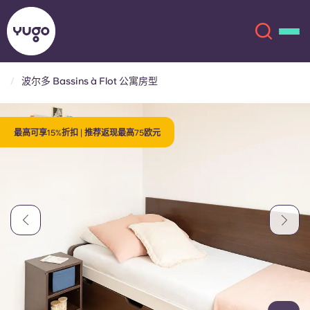
波尔多 Bassins à Flot 公寓房型
关于我们
English (GB)
最高可享15%折扣 | 推荐返现最高75欧元
English (US)
地点
Chinese
Español
更多
Català
Deutsch
Italian
French
账户
语言
Portuguese