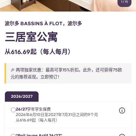
1
/
15
English (GB)
选择一个国家
立即预订
选择一个城市
English (US)
波尔多 BASSINS À FLOT，波尔多
选择一间公寓
三居室公寓
Chinese
登录
从616.69起（每人每月）
Español
🎉 两项独家优惠：最高可享15%折扣。此外，还可获得75欧
Català
元的推荐返现。立即预订！
Deutsch
2026/2027
Italian
26/27学年学生保费
2026年6月10日至2027年7月31日之间的9个月
从616.69起（每人每月）
French
“Bail Jeune Actif 26/27”