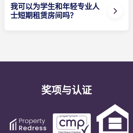
盘、玻璃杯、马克杯、刀、叉、大小汤匙、削皮刀、
我可以为学生和年轻专业人
煎锅、平底锅、砂锅、烤盘、沙拉碗、开罐器、开瓶
士短期租赁房间吗？
器和笸箩。淋浴室：淋浴器、梳妆台、镜子。卫生
间。您还将得到一把扫帚、水桶和拖把。
出于法律原因，我们的租期为 9 至 12 个月。您可以随
时离开学生公寓和青年专业人士公寓，但需提前一个
月通知。
奖项与认证