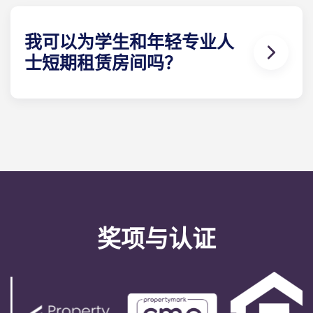
桌和符合人体工程学的椅子。厨房E 栋：冰箱、微波
炉、灶台、储藏柜。每人一套餐具/厨具：餐盘、甜点
盘、玻璃杯、马克杯、刀、叉、大小汤匙、削皮刀、
我可以为学生和年轻专业人
煎锅、平底锅、砂锅、烤盘、沙拉碗、开罐器、开瓶
士短期租赁房间吗？
器和笸箩。淋浴室：淋浴器、梳妆台、镜子。卫生
间。您还将得到一把扫帚、水桶和拖把。
出于法律原因，我们的租期为 9 至 12 个月。您可以随
时离开学生公寓和青年专业人士公寓，但需提前一个
月通知。
奖项与认证