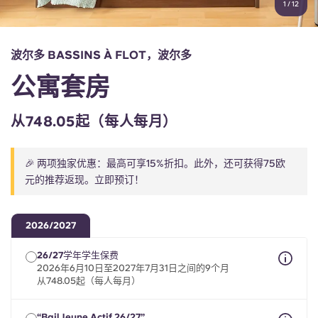
1
/
12
English (GB)
选择一个国家
立即预订
选择一个城市
English (US)
波尔多 BASSINS À FLOT，波尔多
选择一间公寓
公寓套房
Chinese
登录
从748.05起（每人每月）
Español
🎉 两项独家优惠：最高可享15%折扣。此外，还可获得75欧
Català
元的推荐返现。立即预订！
Deutsch
2026/2027
Italian
26/27学年学生保费
2026年6月10日至2027年7月31日之间的9个月
从748.05起（每人每月）
French
“Bail Jeune Actif 26/27”