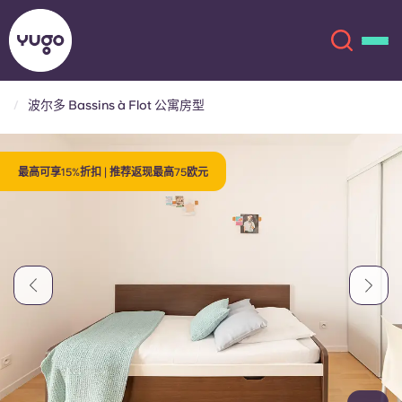
波尔多 Bassins à Flot 公寓房型
关于我们
English (GB)
最高可享15%折扣 | 推荐返现最高75欧元
English (US)
地点
Chinese
Español
更多
Català
Deutsch
Italian
French
账户
语言
Portuguese