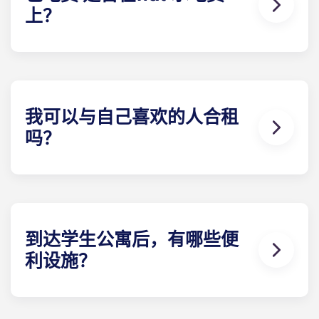
上？
合租公寓的电费已包含在内。其他类型公寓的电费均
需自行承担，以下住所除外：
巴黎拉德芳斯、巴黎大
拱门及马赛拉马约尔。签订租赁合约后，建议您注册
电力供应商。当您准备办理时，Yugo 将为您提供必
要信息。
我可以与自己喜欢的人合租
吗？
可以，只要还有学生房间租赁可预订。请在提交各自
的预订表格时，在 "具体要求 "一栏中提供相关人员的
详细联系信息。
到达学生公寓后，有哪些便
利设施？
我们的学生公寓家具齐全。睡眠E 栋：床、床垫、枕
头、毯子、床单和床头柜。学习E 栋：带储物柜的书