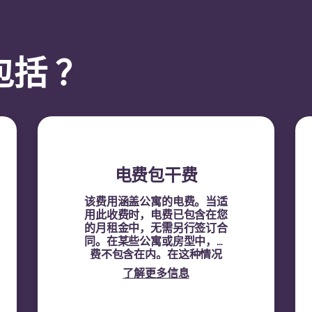
括 ？
电费包干费
该费用涵盖公寓的电费。当适
用此收费时，电费已包含在您
的月租金中，无需另行签订合
同。在某些公寓或房型中，电
费不包含在内。在这种情况
下，租户必须使用公寓的电表
了解更多信息
号，直接与供电方签订电费合
同。