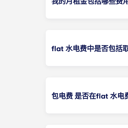
我的月租金包括哪些费
您每月支付的费用包括房租和水电费。
（水费、公共供暖费等）。
flat 水电费中是否包括
除以下学生公寓外，供暖费已包含在flat 水
克大学学生公寓、塔朗斯中心学生公
包电费 是否在flat 水
合租公寓的电费已包含在内。其他类
约后，建议您注册电力供应商。当您准