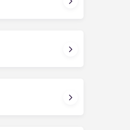
护费用）以及与您的公寓有关的任何费用
公寓、巴黎 Bagnolet 学生公寓、佩萨
黎大拱门及马赛拉马约尔。签订租赁合