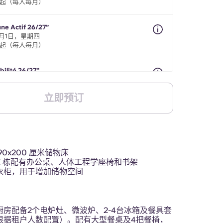
69起（每人每月）
une Actif 26/27”
1月1日，星期四
69起（每人每月）
bilité 26/27”
5月1日至2027年9月30日期间，最长8个月
69起（每人每月）
立即预订
90x200 厘米储物床
E 栋配有办公桌、人体工程学座椅和书架
衣柜，用于增加储物空间
厨房配备2个电炉灶、微波炉、2-4台冰箱及餐具套
根据租户人数配置）。配有大型餐桌及4把餐椅，