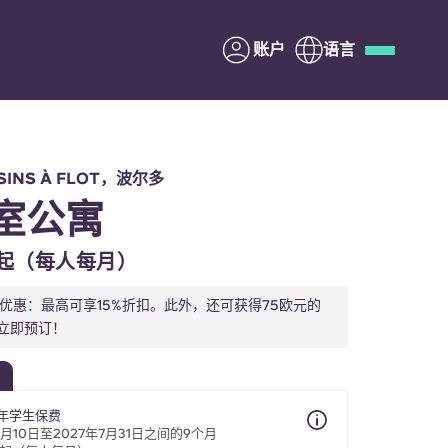
账户
语言
Deutsch
Italian
French
Apply Now
SINS À FLOT，波尔多
室公寓
69起（每人每月）
与Yugo合作
家优惠：最高可享15%折扣。此外，还可获得75欧元的
立即预订！
家长须知
联系我们
学年学生保费
6月10日至2027年7月31日之间的9个月