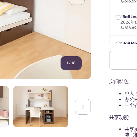
从616.
“Bail Je
2026年
从616.
“Bail Mo
2026年
从616.
1
/
18
房间特色：
单人 
办公
一个
共享功能：
共享
装（