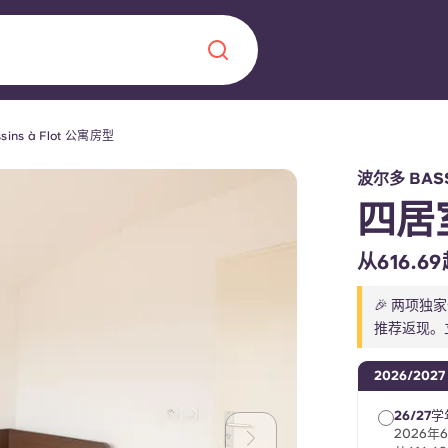
ins à Flot 公寓房型
Chinese
Español
Català
波尔多 BAS
四居
从616.
关于我们
🎉 两项独
推荐返现。
常见问题解答
，点燃雄心壮志，缔造难
2026/2027
博客
26/27
2026年