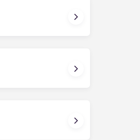
员的详细联系信息。
的书桌和符合人体工程学的椅子。厨房E
大小汤匙、削皮刀、煎锅、平底锅、砂
一把扫帚、水桶和拖把。
前一个月通知。