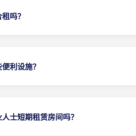
合租吗？
请在提交各自的预订表格时，在 "具体要求 "一栏中提供相关人
些便利设施？
：床、床垫、枕头、毯子、床单和床头柜。学习E 栋：带储物柜
每人一套餐具/厨具：餐盘、甜点盘、玻璃杯、马克杯、刀、叉、
和笸箩。淋浴室：淋浴器、梳妆台、镜子。卫生间。您还将得到
业人士短期租赁房间吗？
12 个月。您可以随时离开学生公寓和青年专业人士公寓，但需提