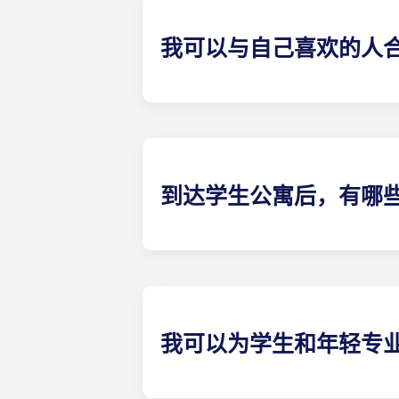
我可以与自己喜欢的人
可以，只要还有学生房间租赁可预订。
到达学生公寓后，有哪
我们的学生公寓家具齐全。睡眠E 栋
栋：冰箱、微波炉、灶台、储藏柜。
锅、烤盘、沙拉碗、开罐器、开瓶器
我可以为学生和年轻专
出于法律原因，我们的租期为 9 至 