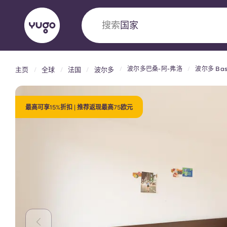
搜索
大学
波尔多巴桑-阿-弗洛
波尔多 Bass
主页
全球
法国
波尔多
English (GB)
English (US)
关于我们
地点
更多
Portuguese
最高可享15%折扣 | 推荐返现最高75欧元
Yugo VCARB：引领公寓新时代
Yugo与VCARB的开创性合作，激发创新精神
忘的学子时光。