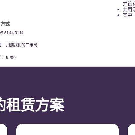
并设
共用
其中
系方式
09 61 44 31 14
助
：
扫描我们的二维码
件：
yugo
的租赁方案