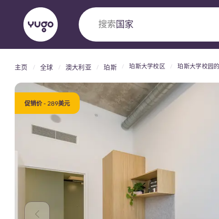
搜索
国家
珀斯大学校区
珀斯大学校园
主页
全球
澳大利亚
珀斯
English (GB)
English (US)
关于我们
地点
更多
Portuguese
促销价 - 289美元
Yugo VCARB：引领公寓新时代
Yugo与VCARB的开创性合作，激发创新精神
忘的学子时光。