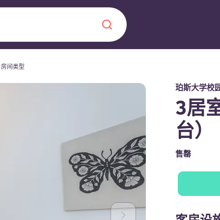
的房间类型
Chinese
Español
Català
珀斯大学校
3居
台）
关于我们
售罄
常见问题解答
，点燃雄心壮志，缔造难
博客