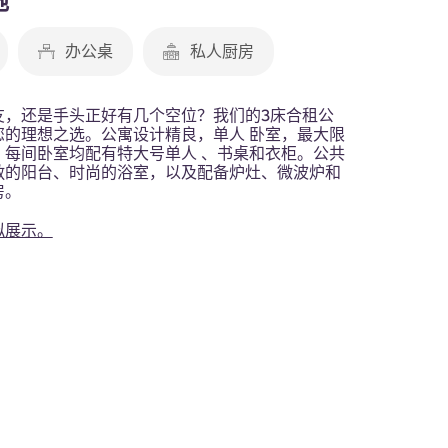
施
办公桌
私人厨房
友，还是手头正好有几个空位？我们的3床合租公
您的理想之选。公寓设计精良，单人 卧室，最大限
，每间卧室均配有特大号单人 、书桌和衣柜。公共
敞的阳台、时尚的浴室，以及配备炉灶、微波炉和
房。
拟展示。