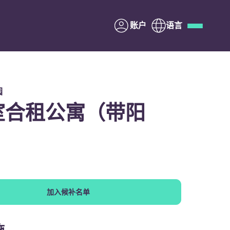
账户
语言
Deutsch
Italian
French
Apply Now
园
室合租公寓（带阳
与Yugo合作
家长须知
加入候补名单
联系我们