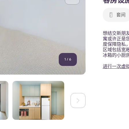
客房设
套间
想结交新朋
寓或许正是
度保障隐私
区域包括宽
冰箱的小厨
1
/
6
进行一次虚