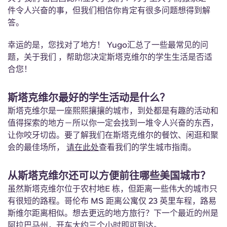
English (GB)
选择一个国家
件令人兴奋的事，但我们相信你肯定有很多问题想得到解
立即预订
答。
选择一个城市
English (US)
幸运的是，您找对了地方！ Yugo汇总了一些最常见的问
选择一间公寓
题，关于我们 ，帮助您决定斯塔克维尔的学生生活是否适
Chinese
合您！
登录
Español
斯塔克维尔最好的学生活动是什么？
斯塔克维尔是一座熙熙攘攘的城市，到处都是有趣的活动和
Català
值得探索的地方－所以你一定会找到一堆令人兴奋的东西，
让你咬牙切齿。要了解我们在斯塔克维尔的餐饮、闲逛和聚
Deutsch
会的最佳场所，
请在此处
查看我们的学生城市指南。
从斯塔克维尔还可以方便前往哪些美国城市？
Italian
虽然斯塔克维尔位于农村地E 栋，但距离一些伟大的城市只
有很短的路程。哥伦布 MS 距离公寓仅 23 英里车程，路易
French
斯维尔距离相似。想去更远的地方旅行？下一个最近的州是
阿拉巴马州，开车大约三个小时即可到达。