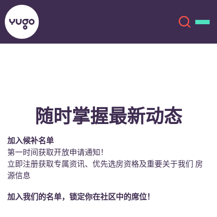
关于我们
English (GB)
English (US)
地点
随时掌握最新动态
Chinese
Español
更多
加入候补名单
第一时间获取开放申请通知！
Català
Deutsch
立即注册获取专属资讯、优先选房资格及重要关于我们 房
源信息
Italian
French
加入我们的名单，锁定你在社区中的席位！
账户
语言
Portuguese