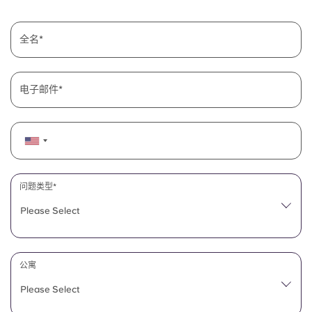
English (GB)
选择一个国家
立即预订
选择一个城市
全名
English (US)
选择一间公寓
Chinese
电子邮件
登录
Español
Català
问题类型*
Deutsch
Please Select
Italian
公寓
French
Please Select