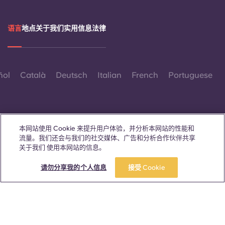
语言
地点
关于我们
实用信息
法律
ñol
Català
Deutsch
Italian
French
Portuguese
本网站使用 Cookie 来提升用户体验，并分析本网站的性能和
流量。我们还会与我们的社交媒体、广告和分析合作伙伴共享
联系我们
关于我们 使用本网站的信息。
请勿分享我的个人信息
接受 Cookie
© 2026。保留所有权利。
本网站中凡出现特定性别词汇之处，均适用于所有人，不分性别。