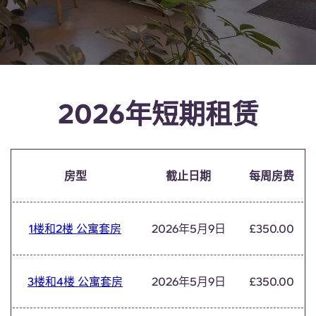
English (GB)
选择一个国家
立即预订
选择一个城市
English (US)
选择一间公寓
Chinese
登录
2026年短期租赁
Español
Català
房型
截止日期
每周房费
Deutsch
1楼和2楼 公寓套房
2026年5月9日
£350.00
Italian
3楼和4楼 公寓套房
2026年5月9日
£350.00
French