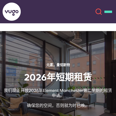
关于我们
English (GB)
English (US)
地点
元素，曼彻斯特
Chinese
Español
更多
2026年短期租赁
Català
Deutsch
我们现正开放2026年Element Manchester第二学期的租赁
申请。
Italian
French
确保您的空间，否则就为时已晚。
账户
语言
Portuguese