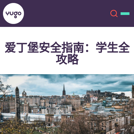
爱丁堡安全指南：学生全
关于我们
English (GB)
攻略
English (US)
地点
Chinese
Español
更多
Català
Deutsch
Italian
French
账户
语言
Portuguese