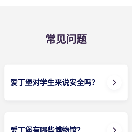
常见问题
爱丁堡对学生来说安全吗？
与英国其他主要城市相比，爱丁堡普遍被认为是学生
生活的安全之地。主要的学生聚集区犯罪率在全市范
围内名列前茅，各大高校也采取了全面的安全措施。
与其他城市一样，这里虽可能发生一些小事，但严重
犯罪案件却极为罕见。
爱丁堡有哪些博物馆？