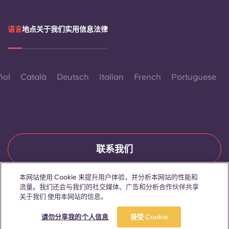
语言
地点
关于我们
实用信息
法律
ñol
Català
Deutsch
Italian
French
Portuguese
联系我们
本网站使用 Cookie 来提升用户体验，并分析本网站的性能和
流量。我们还会与我们的社交媒体、广告和分析合作伙伴共享
© 2026。保留所有权利。
关于我们 使用本网站的信息。
本网站中凡出现特定性别词汇之处，均适用于所有人，不分性别。
请勿分享我的个人信息
接受 Cookie