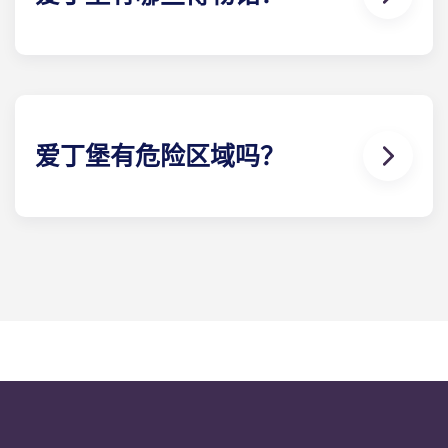
爱丁堡的夜间环境总体安全，尤其是市中心周边的主
要夜生活区，那里照明良好且人流不断。一些较为偏
僻的区域和公园照明较差，但入夜后您随时可以选择
乘坐夜班公交或出租车，确保出行安全。
爱丁堡有危险区域吗？
与任何大城市一样，爱丁堡的犯罪率因地区而异－但
并没有什么“禁区”是您必须绝对避开的。市中心以及
马奇蒙特（Marchmont）和布伦茨菲尔德
（Bruntsfield）等学生聚集区尤其安全，因此作为学
生，您几乎无需关于我们