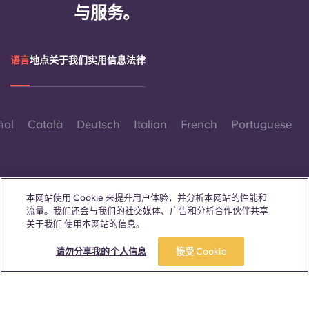
与服务。
语言
地点
关于我们
实用信息
法律
ñol
Català
Deutsch
Italian
French
Portuguese
本网站使用 Cookie 来提升用户体验，并分析本网站的性能和
流量。我们还会与我们的社交媒体、广告和分析合作伙伴共享
联系我们
关于我们 使用本网站的信息。
请勿分享我的个人信息
接受 Cookie
© 2026。保留所有权利。
本网站中凡出现特定性别词汇之处，均适用于所有人，不分性别。