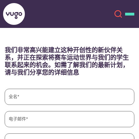
关于我们
English (GB)
我们非常高兴能建立这种开创性的新伙伴关
系，并正在探索将赛车运动世界与我们的学生
联系起来的机会。如需了解我们的最新计划，
English (US)
地点
请与我们分享您的详细信息
Chinese
Español
更多
全名
Català
Deutsch
Italian
French
电子邮件
账户
语言
Portuguese